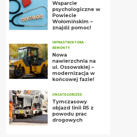
Wsparcie
psychologiczne w
Powiecie
Wołomińskim –
znajdź pomoc!
INFRASTRUKTURA
REMONTY
Nowa
nawierzchnia na
ul. Ossowskiej –
modernizacja w
końcowej fazie!
UNCATEGORIZED
Tymczasowy
objazd linii R5 z
powodu prac
drogowych