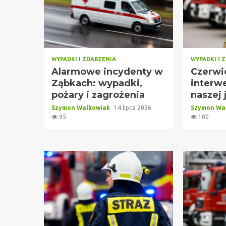
WYPADKI I ZDARZENIA
WYPADKI I 
Alarmowe incydenty w
Czerwie
Ząbkach: wypadki,
interw
pożary i zagrożenia
naszej 
Szymon Walkowiak
14 lipca 2026
Szymon Wa
95
100