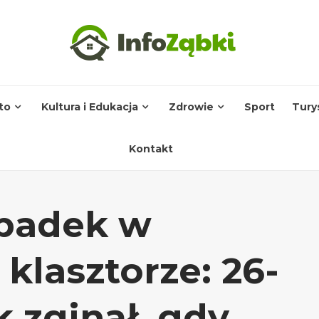
to
Kultura i Edukacja
Zdrowie
Sport
Tury
Kontakt
ypadek w
klasztorze: 26-
k zginął, gdy