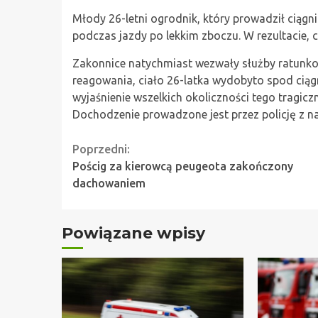
Młody 26-letni ogrodnik, który prowadził ciągni
podczas jazdy po lekkim zboczu. W rezultacie, c
Zakonnice natychmiast wezwały służby ratunko
reagowania, ciało 26-latka wydobyto spod ciągn
wyjaśnienie wszelkich okoliczności tego tragicz
Dochodzenie prowadzone jest przez policję z n
Continue
Poprzedni:
Pościg za kierowcą peugeota zakończony
Reading
dachowaniem
Powiązane wpisy