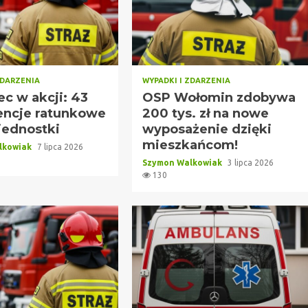
ZDARZENIA
WYPADKI I ZDARZENIA
c w akcji: 43
OSP Wołomin zdobywa
encje ratunkowe
200 tys. zł na nowe
jednostki
wyposażenie dzięki
mieszkańcom!
lkowiak
7 lipca 2026
Szymon Walkowiak
3 lipca 2026
130