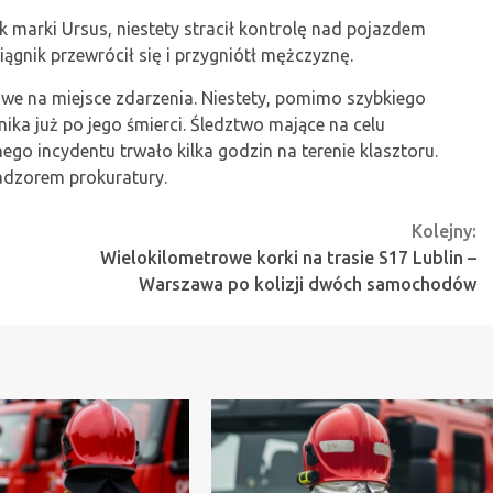
k marki Ursus, niestety stracił kontrolę nad pojazdem
iągnik przewrócił się i przygniótł mężczyznę.
we na miejsce zdarzenia. Niestety, pomimo szybkiego
ika już po jego śmierci. Śledztwo mające na celu
nego incydentu trwało kilka godzin na terenie klasztoru.
adzorem prokuratury.
Kolejny:
Wielokilometrowe korki na trasie S17 Lublin –
Warszawa po kolizji dwóch samochodów