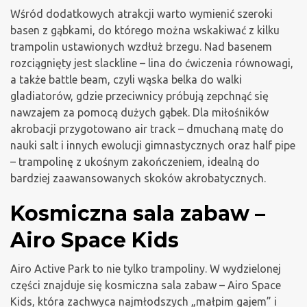
Wśród dodatkowych atrakcji warto wymienić szeroki
basen z gąbkami, do którego można wskakiwać z kilku
trampolin ustawionych wzdłuż brzegu. Nad basenem
rozciągnięty jest slackline – lina do ćwiczenia równowagi,
a także battle beam, czyli wąska belka do walki
gladiatorów, gdzie przeciwnicy próbują zepchnąć się
nawzajem za pomocą dużych gąbek. Dla miłośników
akrobacji przygotowano air track – dmuchaną matę do
nauki salt i innych ewolucji gimnastycznych oraz half pipe
– trampolinę z ukośnym zakończeniem, idealną do
bardziej zaawansowanych skoków akrobatycznych.
Kosmiczna sala zabaw –
Airo Space Kids
Airo Active Park to nie tylko trampoliny. W wydzielonej
części znajduje się kosmiczna sala zabaw – Airo Space
Kids, która zachwyca najmłodszych „małpim gajem” i