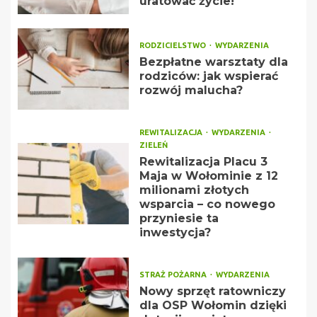
uratować życie!
RODZICIELSTWO
WYDARZENIA
Bezpłatne warsztaty dla
rodziców: jak wspierać
rozwój malucha?
REWITALIZACJA
WYDARZENIA
ZIELEŃ
Rewitalizacja Placu 3
Maja w Wołominie z 12
milionami złotych
wsparcia – co nowego
przyniesie ta
inwestycja?
STRAŻ POŻARNA
WYDARZENIA
Nowy sprzęt ratowniczy
dla OSP Wołomin dzięki