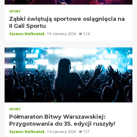
SPORT
Ząbki świętują sportowe osiągnięcia na
II Gali Sportu
Szymon Walkowiak
19 czerwca 2026
134
SPORT
Półmaraton Bitwy Warszawskiej:
Przygotowania do 35. edycji ruszyły!
Szymon Walkowiak
14 czerwca 2026
127