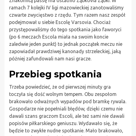
Znakomitą passę ma ostatnio Ząbkovia Ząbki. W
ramach 7 kolejki IV ligi mazowieckiej zanotowaliśmy
czwarte zwycięstwo z rzędu. Tym razem nasz zespół
podejmował u siebie Escolę Varsovia. Chociaż
przystępowaliśmy do tego spotkania jako faworyci
(po 6 meczach Escola miała na swoim koncie
zaledwie jeden punkt) to jednak początek meczu nie
zapowiadał prawdziwej kanonady strzeleckiej, jaką
później zafundowali nam nasi gracze.
Przebieg spotkania
Trzeba powiedzieć, że od pierwszej minuty gra
toczyła się dość wolnym tempem. Obu zespołom
brakowało odważnych wypadów pod bramkę rywala.
Gospodarze nie popełniali błędów, dzięki czemu nie
dawali szans graczom Escoli, ale też sami nie dawali
popisów piłkarskiego geniuszu. Wydawało się, że
będzie to zwykłe nudne spotkanie. Mało brakowało,