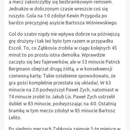
a mecz zakończyłby się bezbramkowym remisem.
Jednakże w doliczonym czasie wreszcie coś się
ruszyło. Gola na 1:0 zdobył Kewin Przygoda po
bardzo precyzyjnej asyście Bartosza Wiśniewskiego.
Gol do szatni nigdy nie wpływa dobrze na późniejszą
grę drużyny i tak też było tym razem w przypadku
Escoli. To, co Ząbkovia zrobiła w ciągu kolejnych 45
minut to po prostu istna demolka. Wprawdzie
zaczęło się bez fajerwerków, ale w 53 minucie Patrick
Bergmann obejrzał drugą żółtą, a w konsekwencji
czerwoną kartę. Takie osłabienie spowodowało, że
gra gości kompletnie przestała się układać. W 63
minucie na 2:0 podwyższył Paweł Zych, natomiast w
74 minucie zrobił to Jakub Lis. Paweł Zych ustrzelił
dublet w 83 minucie, podwyższając na 4:0. Ostatnią
bramkę w tym meczu zdobył w 85 minucie Bartosz
Lelito.
Po siedmiu meczach Ząbkovia zajmuje 5-te miejsce w