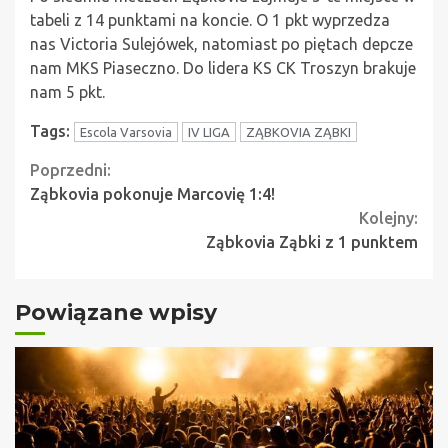
tabeli z 14 punktami na koncie. O 1 pkt wyprzedza
nas Victoria Sulejówek, natomiast po piętach depcze
nam MKS Piaseczno. Do lidera KS CK Troszyn brakuje
nam 5 pkt.
Tags:
Escola Varsovia
IV LIGA
ZĄBKOVIA ZĄBKI
Continue
Poprzedni:
Ząbkovia pokonuje Marcovię 1:4!
Reading
Kolejny:
Ząbkovia Ząbki z 1 punktem
Powiązane wpisy