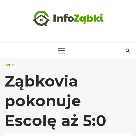
Skip
to
content
PRIMARY
MENU
SPORT
Ząbkovia
pokonuje
Escolę aż 5:0