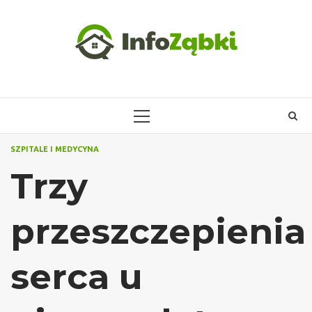
Skip
to
content
PRIMARY
MENU
SZPITALE I MEDYCYNA
Trzy
przeszczepienia
serca u