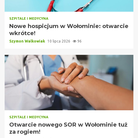
SZPITALE I MEDYCYNA
Nowe hospicjum w Wołominie: otwarcie
wkrótce!
Szymon Walkowiak
10 lipca 2026
96
SZPITALE I MEDYCYNA
Otwarcie nowego SOR w Wołominie tuż
za rogiem!