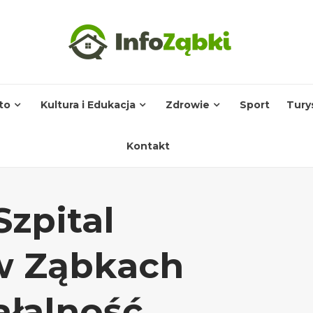
to
Kultura i Edukacja
Zdrowie
Sport
Tury
Kontakt
zpital
w Ząbkach
ałalność