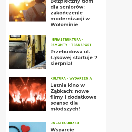
Bezpieczny dom
dla seniorów:
zakończenie
modernizacji w
Wołominie
INFRASTRUKTURA
REMONTY
TRANSPORT
Przebudowa ul.
Łąkowej startuje 7
sierpnia!
KULTURA
WYDARZENIA
Letnie kino w
Ząbkach: nowe
filmy i dodatkowe
seanse dla
młodszych!
UNCATEGORIZED
Wsparcie