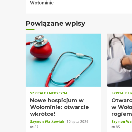
Reading
Wołominie
Powiązane wpisy
SZPITALE I MEDYCYNA
SZPITALE I
Nowe hospicjum w
Otwarc
Wołominie: otwarcie
w Woło
wkrótce!
rogiem
Szymon Walkowiak
10 lipca 2026
Szymon Wa
87
85