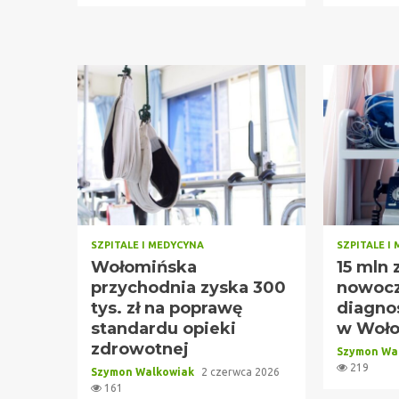
SZPITALE I MEDYCYNA
SZPITALE I
Wołomińska
15 mln 
przychodnia zyska 300
nowoc
tys. zł na poprawę
diagno
standardu opieki
w Woło
zdrowotnej
Szymon Wa
219
Szymon Walkowiak
2 czerwca 2026
161