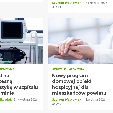
Szymon Walkowiak
17 czerwca 2026
121
 MEDYCYNA
SZPITALE I MEDYCYNA
zł na
Nowy program
zesną
domowej opieki
stykę w szpitalu
hospicyjnej dla
minie
mieszkańców powiatu
lkowiak
21 kwietnia 2026
Szymon Walkowiak
1 kwietnia 2026
257