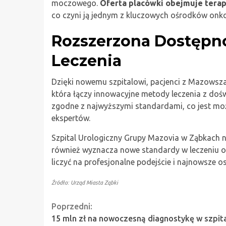
moczowego.
Oferta placówki obejmuje terap
co czyni ją jednym z kluczowych ośrodków onko
Rozszerzona Dostępno
Leczenia
Dzięki nowemu szpitalowi, pacjenci z Mazowsza
która łączy innowacyjne metody leczenia z do
zgodne z najwyższymi standardami, co jest moż
ekspertów.
Szpital Urologiczny Grupy Mazovia w Ząbkach nie
również wyznacza nowe standardy w leczeniu onk
liczyć na profesjonalne podejście i najnowsze o
Źródło: Urząd Miasta Ząbki
Continue
Poprzedni:
15 mln zł na nowoczesną diagnostykę w szpit