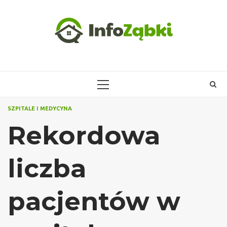
Skip
to
content
PRIMARY
MENU
SZPITALE I MEDYCYNA
Rekordowa
liczba
pacjentów w