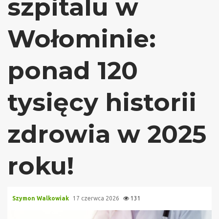
szpitalu w
Wołominie:
ponad 120
tysięcy historii
zdrowia w 2025
roku!
Szymon Walkowiak
17 czerwca 2026
131