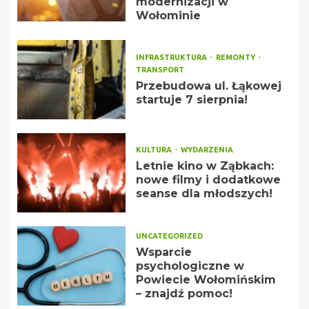
modernizacji w
Wołominie
INFRASTRUKTURA
REMONTY
TRANSPORT
Przebudowa ul. Łąkowej
startuje 7 sierpnia!
KULTURA
WYDARZENIA
Letnie kino w Ząbkach:
nowe filmy i dodatkowe
seanse dla młodszych!
UNCATEGORIZED
Wsparcie
psychologiczne w
Powiecie Wołomińskim
– znajdź pomoc!