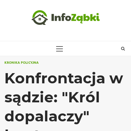
Skip
to
content
PRIMARY
MENU
KRONIKA POLICYJNA
Konfrontacja w
sądzie: "Król
dopalaczy"