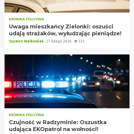
KRONIKA POLICYJNA
Uwaga mieszkańcy Zielonki: oszuści
udają strażaków, wyłudzając pieniądze!
Szymon Walkowiak
27 lutego 2026
325
KRONIKA POLICYJNA
Czujność w Radzyminie: Oszustka
udająca EKOpatrol na wolności!