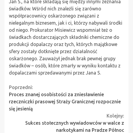
Jan S., na które składają się między innymi zeznania
świadków. Wśród nich znaleźli się zarówno
współpracownicy oskarżonego związani z
nielegalnym biznesem, jak i ci, którzy nabywali środki
od niego. Prokurator Misiewicz wspomniał też o
świadkach dostarczających składniki chemiczne do
produkcji dopalaczy oraz tych, których majątkowe
sfery zostały dotknięte przez działalność
oskarżonego. Zauważył jednak brak pewnej grupy
świadków – osób, które zmarły w wyniku kontaktu z
dopalaczami sprzedawanymi przez Jana S.
Continue
Poprzedni:
Proces znanej osobistości za zniesławienie
Reading
rzeczniczki prasowej Straży Granicznej rozpocznie
się jesienią
Kolejny:
Sukces stołecznych wywiadowców w walce z
narkotykami na Pradze Północ