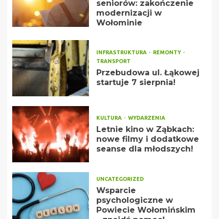
seniorów: zakończenie
modernizacji w
Wołominie
INFRASTRUKTURA
REMONTY
TRANSPORT
Przebudowa ul. Łąkowej
startuje 7 sierpnia!
KULTURA
WYDARZENIA
Letnie kino w Ząbkach:
nowe filmy i dodatkowe
seanse dla młodszych!
UNCATEGORIZED
Wsparcie
psychologiczne w
Powiecie Wołomińskim