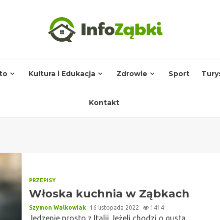
to
Kultura i Edukacja
Zdrowie
Sport
Tury
Kontakt
PRZEPISY
Włoska kuchnia w Ząbkach
Szymon Walkowiak
16 listopada 2022
1414
Jedzenie prosto z Italii Jeżeli chodzi o gusta