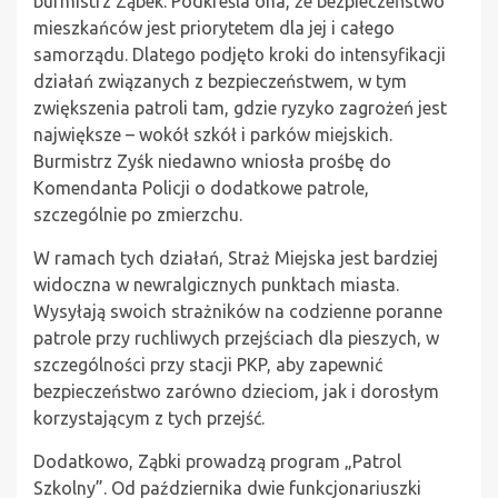
burmistrz Ząbek. Podkreśla ona, że bezpieczeństwo
mieszkańców jest priorytetem dla jej i całego
samorządu. Dlatego podjęto kroki do intensyfikacji
działań związanych z bezpieczeństwem, w tym
zwiększenia patroli tam, gdzie ryzyko zagrożeń jest
największe – wokół szkół i parków miejskich.
Burmistrz Zyśk niedawno wniosła prośbę do
Komendanta Policji o dodatkowe patrole,
szczególnie po zmierzchu.
W ramach tych działań, Straż Miejska jest bardziej
widoczna w newralgicznych punktach miasta.
Wysyłają swoich strażników na codzienne poranne
patrole przy ruchliwych przejściach dla pieszych, w
szczególności przy stacji PKP, aby zapewnić
bezpieczeństwo zarówno dzieciom, jak i dorosłym
korzystającym z tych przejść.
Dodatkowo, Ząbki prowadzą program „Patrol
Szkolny”. Od października dwie funkcjonariuszki