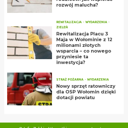
rozwój malucha?
REWITALIZACJA
WYDARZENIA
ZIELEŃ
Rewitalizacja Placu 3
Maja w Wołominie z 12
milionami złotych
wsparcia – co nowego
przyniesie ta
inwestycja?
STRAŻ POŻARNA
WYDARZENIA
Nowy sprzęt ratowniczy
dla OSP Wołomin dzięki
dotacji powiatu