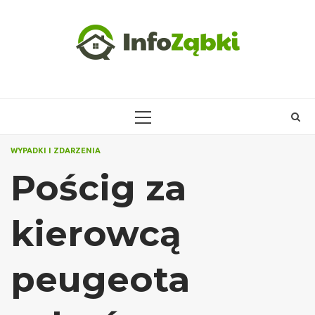
Skip
to
content
PRIMARY
MENU
WYPADKI I ZDARZENIA
Pościg za
kierowcą
peugeota