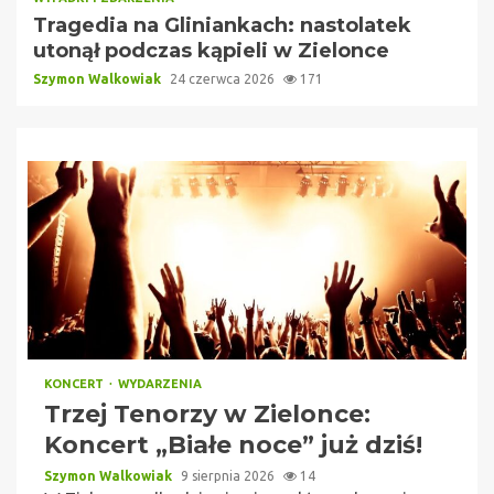
Tragedia na Gliniankach: nastolatek
utonął podczas kąpieli w Zielonce
Szymon Walkowiak
24 czerwca 2026
171
KONCERT
WYDARZENIA
Trzej Tenorzy w Zielonce:
Koncert „Białe noce” już dziś!
Szymon Walkowiak
9 sierpnia 2026
14