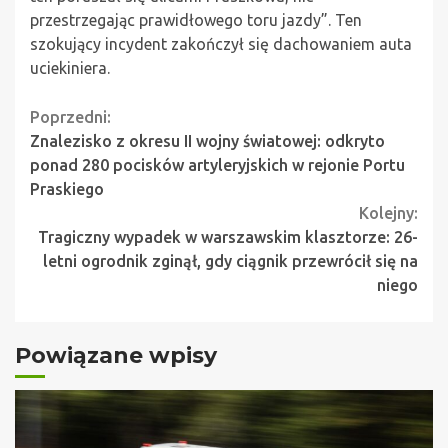
przestrzegając prawidłowego toru jazdy”. Ten
szokujący incydent zakończył się dachowaniem auta
uciekiniera.
Continue
Poprzedni:
Znalezisko z okresu II wojny światowej: odkryto
Reading
ponad 280 pocisków artyleryjskich w rejonie Portu
Praskiego
Kolejny:
Tragiczny wypadek w warszawskim klasztorze: 26-
letni ogrodnik zginął, gdy ciągnik przewrócił się na
niego
Powiązane wpisy