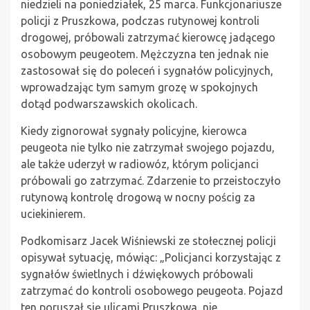
niedzieli na poniedziałek, 25 marca. Funkcjonariusze
policji z Pruszkowa, podczas rutynowej kontroli
drogowej, próbowali zatrzymać kierowcę jadącego
osobowym peugeotem. Mężczyzna ten jednak nie
zastosował się do poleceń i sygnałów policyjnych,
wprowadzając tym samym grozę w spokojnych
dotąd podwarszawskich okolicach.
Kiedy zignorował sygnały policyjne, kierowca
peugeota nie tylko nie zatrzymał swojego pojazdu,
ale także uderzył w radiowóz, którym policjanci
próbowali go zatrzymać. Zdarzenie to przeistoczyło
rutynową kontrolę drogową w nocny pościg za
uciekinierem.
Podkomisarz Jacek Wiśniewski ze stołecznej policji
opisywał sytuację, mówiąc: „Policjanci korzystając z
sygnałów świetlnych i dźwiękowych próbowali
zatrzymać do kontroli osobowego peugeota. Pojazd
ten poruszał się ulicami Pruszkowa, nie