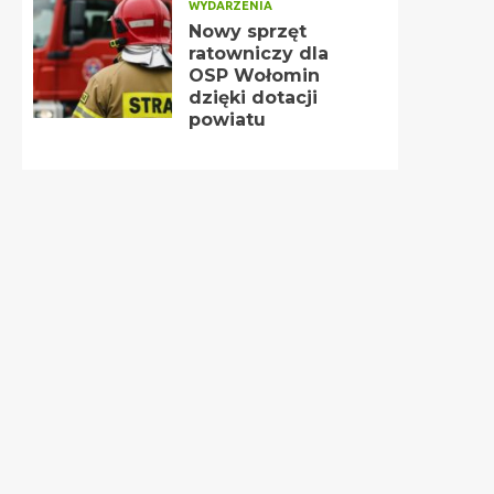
WYDARZENIA
Nowy sprzęt
ratowniczy dla
OSP Wołomin
dzięki dotacji
powiatu