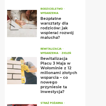
RODZICIELSTWO
WYDARZENIA
Bezpłatne
warsztaty dla
rodziców: jak
wspierać rozwój
malucha?
REWITALIZACJA
WYDARZENIA
ZIELEŃ
Rewitalizacja
Placu 3 Maja w
Wołominie z 12
milionami złotych
wsparcia – co
nowego
przyniesie ta
inwestycja?
STRAŻ POŻARNA