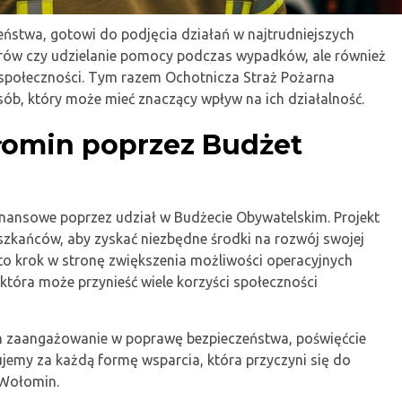
eństwa, gotowi do podjęcia działań w najtrudniejszych
ożarów czy udzielanie pomocy podczas wypadków, ale również
 społeczności. Tym razem Ochotnicza Straż Pożarna
ób, który może mieć znaczący wpływ na ich działalność.
łomin poprzez Budżet
inansowe poprzez udział w Budżecie Obywatelskim. Projekt
zkańców, aby zyskać niezbędne środki na rozwój swojej
 to krok w stronę zwiększenia możliwości operacyjnych
która może przynieść wiele korzyści społeczności
ich zaangażowanie w poprawę bezpieczeństwa, poświęćcie
ękujemy za każdą formę wsparcia, która przyczyni się do
 Wołomin.