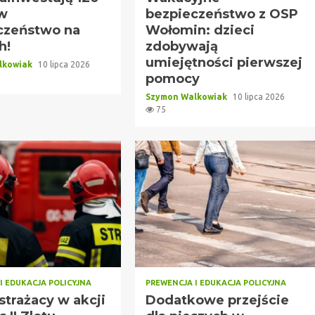
 w
bezpieczeństwo z OSP
czeństwo na
Wołomin: dzieci
h!
zdobywają
umiejętności pierwszej
lkowiak
10 lipca 2026
pomocy
Szymon Walkowiak
10 lipca 2026
75
I EDUKACJA POLICYJNA
PREWENCJA I EDUKACJA POLICYJNA
strażacy w akcji
Dodatkowe przejście