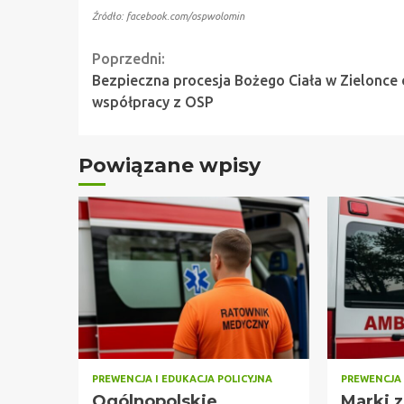
Źródło: facebook.com/ospwolomin
Continue
Poprzedni:
Bezpieczna procesja Bożego Ciała w Zielonce 
Reading
współpracy z OSP
Powiązane wpisy
PREWENCJA I EDUKACJA POLICYJNA
PREWENCJA 
Ogólnopolskie
Marki 