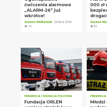
ćwiczenia alarmowe
000 zł
„ALARM-26” już
bezpie
wkrótce!
drogac
Szymon Walkowiak
20 lipca 2026
Szymon Wa
74
81
PREWENCJA I EDUKACJA POLICYJNA
PREWENCJA 
Fundacja ORLEN
Młodzi 