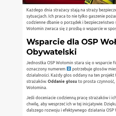
Każdego dnia strażacy stają na straży bezpiecz
sytuacjach. Ich praca to nie tylko gaszenie p
codzienne dbanie o porządek i bezpieczeństwo
Wołomin zwraca się z prośbą o wsparcie w spos
Wsparcie dla OSP Wo
Obywatelski
Jednostka OSP Wołomin stara się o wsparcie f
oznaczony numerem
potrzebuje głosów mies
działalności. Każdy głos oddany na ten projekt
strażaków.
Oddanie głosu
to prosta czynność, 
Wołomina.
Jeśli doceniacie codzienną pracę strażaków i 
chwilę, aby wesprzeć ich w tej inicjatywie. Dzi
dalszego rozwoju i efektywnego działania OSP