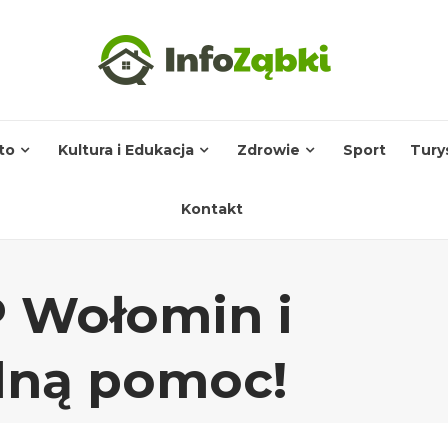
to
Kultura i Edukacja
Zdrowie
Sport
Tury
Kontakt
P Wołomin i
alną pomoc!