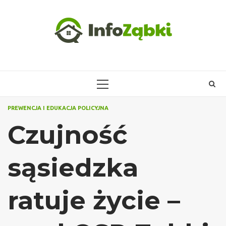
Skip
to
content
PRIMARY
MENU
PREWENCJA I EDUKACJA POLICYJNA
Czujność
sąsiedzka
ratuje życie –