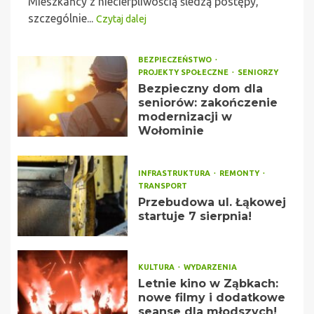
Mieszkańcy z niecierpliwością śledzą postępy,
szczególnie...
Czytaj dalej
BEZPIECZEŃSTWO
PROJEKTY SPOŁECZNE
SENIORZY
Bezpieczny dom dla
seniorów: zakończenie
modernizacji w
Wołominie
INFRASTRUKTURA
REMONTY
TRANSPORT
Przebudowa ul. Łąkowej
startuje 7 sierpnia!
KULTURA
WYDARZENIA
Letnie kino w Ząbkach:
nowe filmy i dodatkowe
seanse dla młodszych!