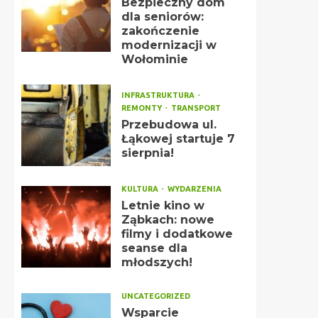
Bezpieczny dom
dla seniorów:
zakończenie
modernizacji w
Wołominie
INFRASTRUKTURA
REMONTY
TRANSPORT
Przebudowa ul.
Łąkowej startuje 7
sierpnia!
KULTURA
WYDARZENIA
Letnie kino w
Ząbkach: nowe
filmy i dodatkowe
seanse dla
młodszych!
UNCATEGORIZED
Wsparcie