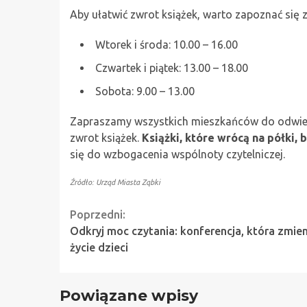
Aby ułatwić zwrot książek, warto zapoznać się 
Wtorek i środa: 10.00 – 16.00
Czwartek i piątek: 13.00 – 18.00
Sobota: 9.00 – 13.00
Zapraszamy wszystkich mieszkańców do odwiedze
zwrot książek.
Książki, które wrócą na półki,
się do wzbogacenia wspólnoty czytelniczej.
Źródło: Urząd Miasta Ząbki
Continue
Poprzedni:
Odkryj moc czytania: konferencja, która zmien
Reading
życie dzieci
Powiązane wpisy