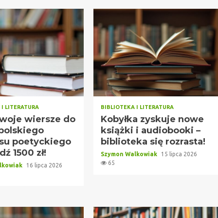
 I LITERATURA
BIBLIOTEKA I LITERATURA
swoje wiersze do
Kobyłka zyskuje nowe
polskiego
książki i audiobooki –
su poetyckiego
biblioteka się rozrasta!
dź 1500 zł!
Szymon Walkowiak
15 lipca 2026
65
lkowiak
16 lipca 2026