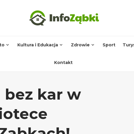
to
Kultura i Edukacja
Zdrowie
Sport
Tury
Kontakt
 bez kar w
liotece
 Ząbkach!