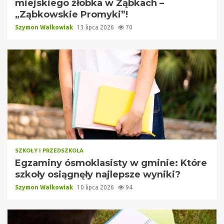
miejskiego żłobka w Ząbkach –
„Ząbkowskie Promyki”!
Szymon Walkowiak
13 lipca 2026
70
SZKOŁY I PRZEDSZKOLA
Egzaminy ósmoklasisty w gminie: Które
szkoły osiągnęły najlepsze wyniki?
Szymon Walkowiak
10 lipca 2026
94