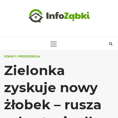
Skip
to
content
PRIMARY
MENU
SZKOŁY I PRZEDSZKOLA
Zielonka
zyskuje nowy
żłobek – rusza