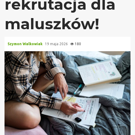
rekrutacja dla
maluszków!
Szymon Walkowiak
19 maja 2026
180