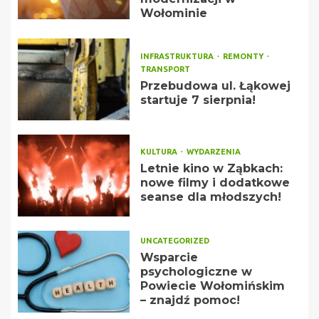
Wołominie
INFRASTRUKTURA
REMONTY
TRANSPORT
Przebudowa ul. Łąkowej
startuje 7 sierpnia!
KULTURA
WYDARZENIA
Letnie kino w Ząbkach:
nowe filmy i dodatkowe
seanse dla młodszych!
UNCATEGORIZED
Wsparcie
psychologiczne w
Powiecie Wołomińskim
– znajdź pomoc!