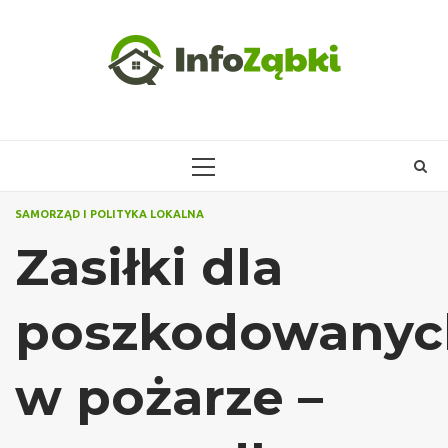
Skip
to
content
PRIMARY
MENU
SAMORZĄD I POLITYKA LOKALNA
Zasiłki dla
poszkodowanyc
w pożarze –