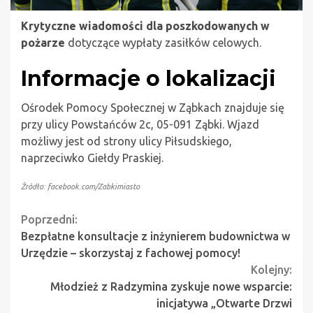
Krytyczne wiadomości dla poszkodowanych w
pożarze
dotyczące wypłaty zasiłków celowych.
Informacje o lokalizacji
Ośrodek Pomocy Społecznej w Ząbkach znajduje się
przy ulicy Powstańców 2c, 05-091 Ząbki. Wjazd
możliwy jest od strony ulicy Piłsudskiego,
naprzeciwko Giełdy Praskiej.
Źródło: facebook.com/Zabkimiasto
Continue
Poprzedni:
Bezpłatne konsultacje z inżynierem budownictwa w
Reading
Urzędzie – skorzystaj z fachowej pomocy!
Kolejny:
Młodzież z Radzymina zyskuje nowe wsparcie:
inicjatywa „Otwarte Drzwi