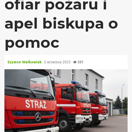
ofiar pożaru i
apel biskupa o
pomoc
Szymon Walkowiak
5 września 2025
501