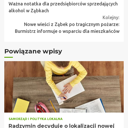
Ważna notatka dla przedsiębiorców sprzedających
Reading
alkohol w Ząbkach
Kolejny:
Nowe wieści z Ząbek po tragicznym pożarze:
Burmistrz informuje o wsparciu dla mieszkańców
Powiązane wpisy
SAMORZĄD I POLITYKA LOKALNA
Radzymin decyduje o lokalizacji nowej