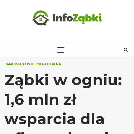
Skip
to
content
PRIMARY
MENU
SAMORZĄD I POLITYKA LOKALNA
Ząbki w ogniu:
1,6 mln zł
wsparcia dla