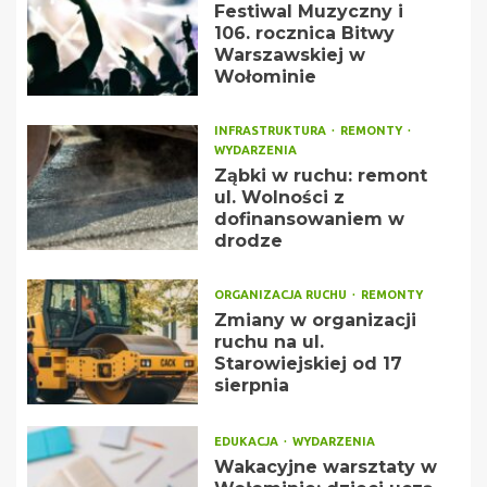
Festiwal Muzyczny i
106. rocznica Bitwy
Warszawskiej w
Wołominie
INFRASTRUKTURA
REMONTY
WYDARZENIA
Ząbki w ruchu: remont
ul. Wolności z
dofinansowaniem w
drodze
ORGANIZACJA RUCHU
REMONTY
Zmiany w organizacji
ruchu na ul.
Starowiejskiej od 17
sierpnia
EDUKACJA
WYDARZENIA
Wakacyjne warsztaty w