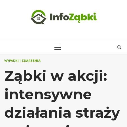
Skip
to
content
PRIMARY
MENU
WYPADKI I ZDARZENIA
Ząbki w akcji:
intensywne
działania straży