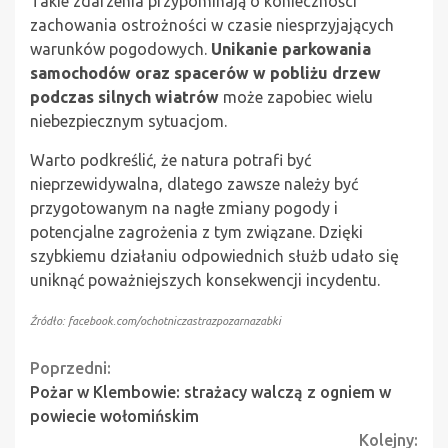
Takie zdarzenia przypominają o konieczności
zachowania ostrożności w czasie niesprzyjających
warunków pogodowych.
Unikanie parkowania
samochodów oraz spacerów w pobliżu drzew
podczas silnych wiatrów
może zapobiec wielu
niebezpiecznym sytuacjom.
Warto podkreślić, że natura potrafi być
nieprzewidywalna, dlatego zawsze należy być
przygotowanym na nagłe zmiany pogody i
potencjalne zagrożenia z tym związane. Dzięki
szybkiemu działaniu odpowiednich służb udało się
uniknąć poważniejszych konsekwencji incydentu.
Źródło: facebook.com/ochotniczastrazpozarnazabki
Continue
Poprzedni:
Pożar w Klembowie: strażacy walczą z ogniem w
Reading
powiecie wołomińskim
Kolejny: