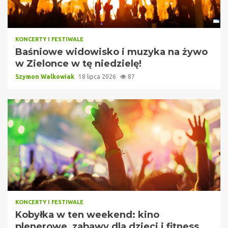
KONCERTY I FESTIWALE
Baśniowe widowisko i muzyka na żywo
w Zielonce w tę niedzielę!
Szymon Walkowiak
18 lipca 2026
87
KONCERTY I FESTIWALE
Kobyłka w ten weekend: kino
plenerowe, zabawy dla dzieci i fitness