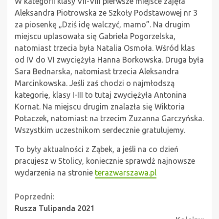
W kategorii klasy VII-VIII pierwsze miejsce zajęła
Aleksandra Piotrowska ze Szkoły Podstawowej nr 3
za piosenkę „Dziś idę walczyć, mamo”. Na drugim
miejscu uplasowała się Gabriela Pogorzelska,
natomiast trzecia była Natalia Osmoła. Wśród klas
od IV do VI zwyciężyła Hanna Borkowska. Druga była
Sara Bednarska, natomiast trzecia Aleksandra
Marcinkowska. Jeśli zaś chodzi o najmłodszą
kategorię, klasy I-III to tutaj zwyciężyła Antonina
Kornat. Na miejscu drugim znalazła się Wiktoria
Potaczek, natomiast na trzecim Zuzanna Garczyńska.
Wszystkim uczestnikom serdecznie gratulujemy.
To były aktualności z Ząbek, a jeśli na co dzień
pracujesz w Stolicy, koniecznie sprawdź najnowsze
wydarzenia na stronie
terazwarszawa.pl
Continue
Poprzedni:
Rusza Tulipanda 2021
Reading