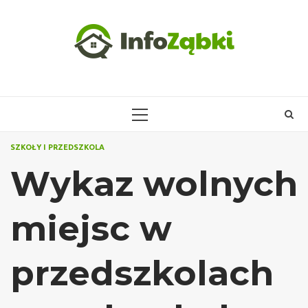
Skip
to
content
PRIMARY
MENU
SZKOŁY I PRZEDSZKOLA
Wykaz wolnych
miejsc w
przedszkolach