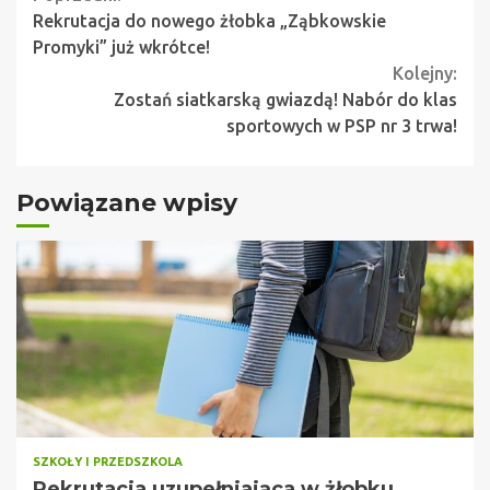
Continue
Rekrutacja do nowego żłobka „Ząbkowskie
Reading
Promyki” już wkrótce!
Kolejny:
Zostań siatkarską gwiazdą! Nabór do klas
sportowych w PSP nr 3 trwa!
Powiązane wpisy
SZKOŁY I PRZEDSZKOLA
Rekrutacja uzupełniająca w żłobku