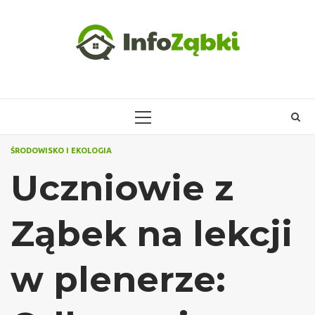
Skip
to
content
PRIMARY
MENU
ŚRODOWISKO I EKOLOGIA
Uczniowie z
Ząbek na lekcji
w plenerze: