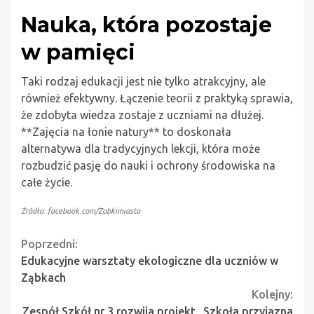
Nauka, która pozostaje
w pamięci
Taki rodzaj edukacji jest nie tylko atrakcyjny, ale
również efektywny. Łączenie teorii z praktyką sprawia,
że zdobyta wiedza zostaje z uczniami na dłużej.
**Zajęcia na łonie natury** to doskonała
alternatywa dla tradycyjnych lekcji, która może
rozbudzić pasję do nauki i ochrony środowiska na
całe życie.
Źródło: facebook.com/Zabkimiasto
Continue
Poprzedni:
Edukacyjne warsztaty ekologiczne dla uczniów w
Reading
Ząbkach
Kolejny:
Zespół Szkół nr 3 rozwija projekt „Szkoła przyjazna