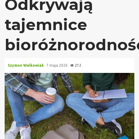
Odkrywają
tajemnice
bioróżnorodnośc
Szymon Walkowiak
7 maja 2026
212