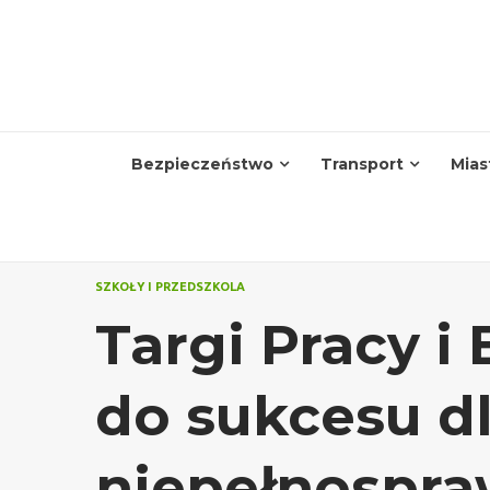
Skip
to
content
Bezpieczeństwo
Transport
Mias
SZKOŁY I PRZEDSZKOLA
Targi Pracy i 
do sukcesu dl
niepełnospr