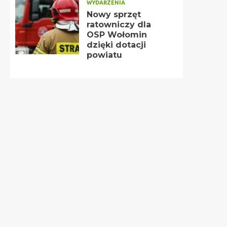
WYDARZENIA
Nowy sprzęt
ratowniczy dla
OSP Wołomin
dzięki dotacji
powiatu