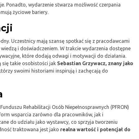
je. Ponadto, wydarzenie stwarza możliwość czerpania
łamują życiowe bariery.
cji
odny. Uczestnicy mają szansę spotkać się z pracodawcami
ją wiedzą i doświadczeniem. W trakcie wydarzenia dostępne
tywacyjne, które dodają odwagi i motywacji do działania.
się takie osobistości jak
Sebastian Grzywacz, znany jako
 którzy swoimi historiami inspirują i zachęcają do
a
Funduszu Rehabilitacji Osób Niepełnosprawnych (PFRON)
form wsparcia zarówno dla pracowników, jak i
ane do udziału jako wystawcy, co sprzyja tworzeniu
dność traktowana jest jako
realna wartość i potencjał do