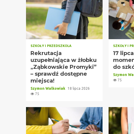
SZKOŁY I PRZEDSZKOLA
SZKOŁY I P
Rekrutacja
17 lipc
uzupełniająca w żłobku
moment
„Ząbkowskie Promyki”
do szkó
– sprawdź dostępne
Szymon Wa
miejsca!
75
Szymon Walkowiak
18 lipca 2026
75