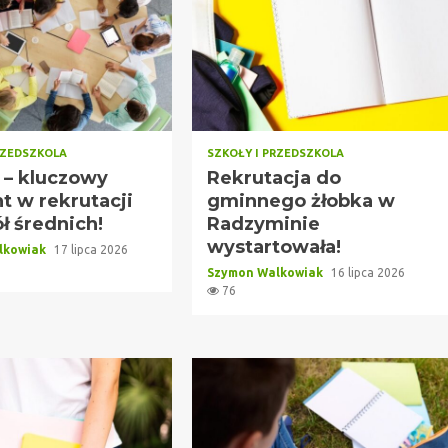
RZEDSZKOLA
SZKOŁY I PRZEDSZKOLA
a – kluczowy
Rekrutacja do
 w rekrutacji
gminnego żłobka w
ł średnich!
Radzyminie
wystartowała!
lkowiak
17 lipca 2026
Szymon Walkowiak
16 lipca 2026
76