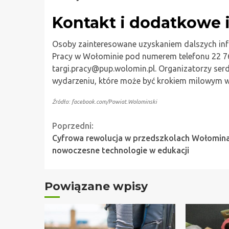
Kontakt i dodatkowe 
Osoby zainteresowane uzyskaniem dalszych in
Pracy w Wołominie pod numerem telefonu 22 76
targi.pracy@pup.wolomin.pl
. Organizatorzy ser
wydarzeniu, które może być krokiem milowym w 
Źródło: facebook.com/Powiat.Wolominski
Continue
Poprzedni:
Cyfrowa rewolucja w przedszkolach Wołomina
Reading
nowoczesne technologie w edukacji
Powiązane wpisy