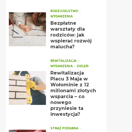
RODZICIELSTWO
WYDARZENIA
Bezpłatne
warsztaty dla
rodziców: jak
wspierać rozwój
malucha?
REWITALIZACJA
WYDARZENIA
ZIELEŃ
Rewitalizacja
Placu 3 Maja w
Wołominie z 12
milionami złotych
wsparcia – co
nowego
przyniesie ta
inwestycja?
STRAŻ POŻARNA