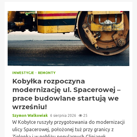
INWESTYCJE
REMONTY
Kobyłka rozpoczyna
modernizację ul. Spacerowej –
prace budowlane startują we
wrześniu!
Szymon Walkowiak
6 sierpnia 2026
25
W Kobyłce ruszyły przygotowania do modernizacji
ulicy Spacerowej, położonej tuż przy granicy z
Zielonką i w pobliżu popularnych Glinianek.