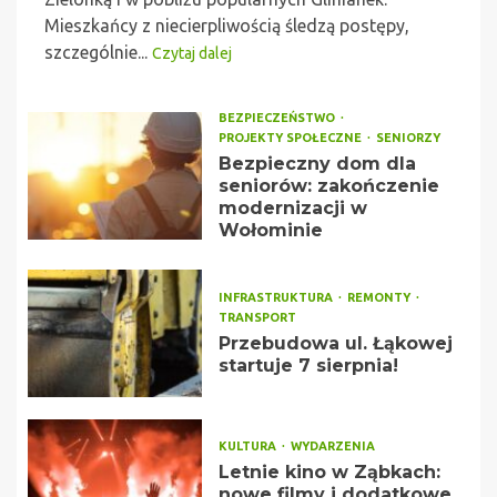
Mieszkańcy z niecierpliwością śledzą postępy,
szczególnie...
Czytaj dalej
BEZPIECZEŃSTWO
PROJEKTY SPOŁECZNE
SENIORZY
Bezpieczny dom dla
seniorów: zakończenie
modernizacji w
Wołominie
INFRASTRUKTURA
REMONTY
TRANSPORT
Przebudowa ul. Łąkowej
startuje 7 sierpnia!
KULTURA
WYDARZENIA
Letnie kino w Ząbkach:
nowe filmy i dodatkowe