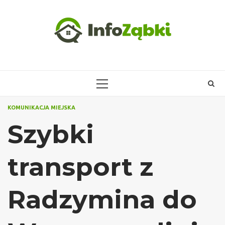
Skip
to
content
PRIMARY
MENU
KOMUNIKACJA MIEJSKA
Szybki
transport z
Radzymina do