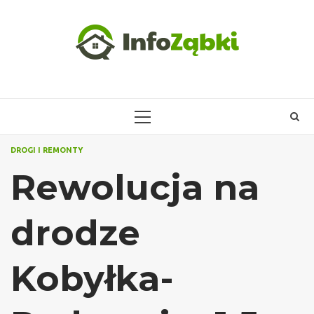
Skip
to
content
PRIMARY
MENU
DROGI I REMONTY
Rewolucja na
drodze
Kobyłka-