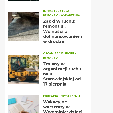
INFRASTRUKTURA
REMONTY
WYDARZENIA
Ząbki w ruchu:
remont ul.
Wolności z
dofinansowaniem
w drodze
ORGANIZACJA RUCHU
REMONTY
Zmiany w
organizacji ruchu
na ul.
Starowiejskiej od
17 sierpnia
EDUKACJA
WYDARZENIA
Wakacyjne
warsztaty w
Wołominie: dzieci