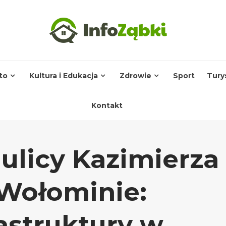
to
Kultura i Edukacja
Zdrowie
Sport
Tury
Kontakt
 ulicy Kazimierza
Wołominie:
astruktury w