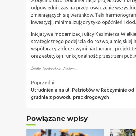
złotych brutto. Dokumentacja projektowa ma by
odpowiedni czas na przeprowadzenie wszystkic
zmieniających się warunków. Taki harmonogram
inwestycji, minimalizując ryzyko opóźnień i do
Inicjatywa modernizacji ulicy Kazimierza Wiel
strategicznego podejścia do rozwoju miejskiej i
współpracy z kluczowymi partnerami, projekt 
oraz estetykę i funkcjonalność przestrzeni publi
Źródło: facebook.com/wolomin
Continue
Poprzedni:
Utrudnienia na ul. Patriotów w Radzyminie od
Reading
grudnia z powodu prac drogowych
Powiązane wpisy