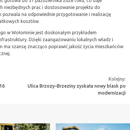
ć gotowa do 31 października 2026 roku, co daje
h niezbędnych prac i dostosowanie projektu do
 pozwala na odpowiednie przygotowanie i realizację
datkowych kosztów.
kiego w Wołominie jest doskonałym przykładem
nfrastruktury. Dzięki zaangażowaniu lokalnych władz i
ten ma szansę znacząco poprawić jakość życia mieszkańców
cznej.
Kolejny:
 16
Ulica Brzozy–Brzeziny zyskała nowy blask po
modernizacji