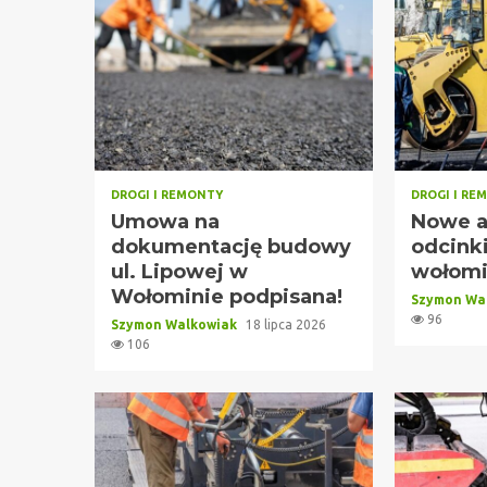
DROGI I REMONTY
DROGI I RE
Umowa na
Nowe a
dokumentację budowy
odcink
ul. Lipowej w
wołomi
Wołominie podpisana!
Szymon Wa
96
Szymon Walkowiak
18 lipca 2026
106