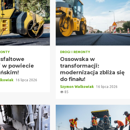
MONTY
DROGI I REMONTY
sfaltowe
Ossowska w
i w powiecie
transformacji:
ńskim!
modernizacja zbliża się
do finału!
lkowiak
16 lipca 2026
Szymon Walkowiak
16 lipca 2026
85