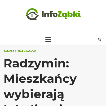
Skip
to
content
PRIMARY
MENU
SZKOŁY I PRZEDSZKOLA
Radzymin:
Mieszkańcy
wybierają