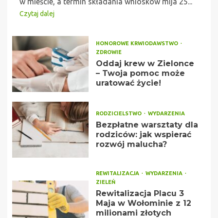
w mieście, a termin składania wniosków mija 25...
Czytaj dalej
HONOROWE KRWIODAWSTWO
ZDROWIE
Oddaj krew w Zielonce
– Twoja pomoc może
uratować życie!
RODZICIELSTWO
WYDARZENIA
Bezpłatne warsztaty dla
rodziców: jak wspierać
rozwój malucha?
REWITALIZACJA
WYDARZENIA
ZIELEŃ
Rewitalizacja Placu 3
Maja w Wołominie z 12
milionami złotych