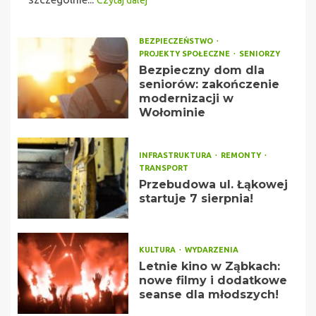
Czytaj dalej
BEZPIECZEŃSTWO
PROJEKTY SPOŁECZNE
SENIORZY
Bezpieczny dom dla
seniorów: zakończenie
modernizacji w
Wołominie
INFRASTRUKTURA
REMONTY
TRANSPORT
Przebudowa ul. Łąkowej
startuje 7 sierpnia!
KULTURA
WYDARZENIA
Letnie kino w Ząbkach:
nowe filmy i dodatkowe
seanse dla młodszych!