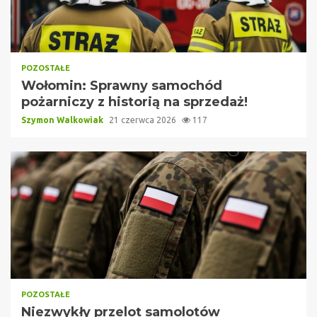
POZOSTAŁE
Wołomin: Sprawny samochód
pożarniczy z historią na sprzedaż!
Szymon Walkowiak
21 czerwca 2026
117
POZOSTAŁE
Niezwykły przelot samolotów