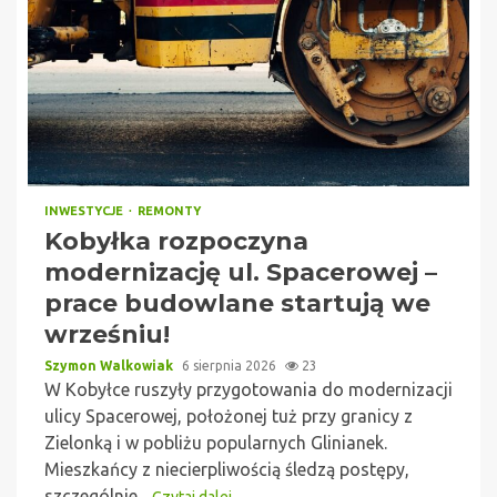
INWESTYCJE
REMONTY
Kobyłka rozpoczyna
modernizację ul. Spacerowej –
prace budowlane startują we
wrześniu!
Szymon Walkowiak
6 sierpnia 2026
23
W Kobyłce ruszyły przygotowania do modernizacji
ulicy Spacerowej, położonej tuż przy granicy z
Zielonką i w pobliżu popularnych Glinianek.
Mieszkańcy z niecierpliwością śledzą postępy,
szczególnie...