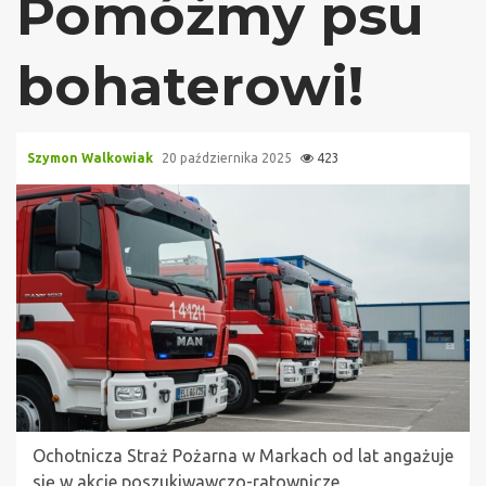
Pomóżmy psu
bohaterowi!
Szymon Walkowiak
20 października 2025
423
Ochotnicza Straż Pożarna w Markach od lat angażuje
się w akcje poszukiwawczo-ratownicze,