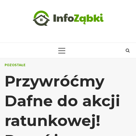
Skip
to
content
PRIMARY
MENU
POZOSTAŁE
Przywróćmy
Dafne do akcji
ratunkowej!