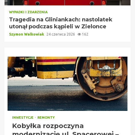
WYPADKI I ZDARZENIA
Tragedia na Gliniankach: nastolatek
utonął podczas kąpieli w Zielonce
Szymon Walkowiak
24 czerwca 2026
162
INWESTYCJE
REMONTY
Kobyłka rozpoczyna
modernizację ul. Spacerowej –