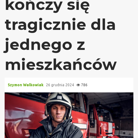
kończy się
tragicznie dla
jednego z
mieszkańców
Szymon Walkowiak
26 grudnia 2024
786