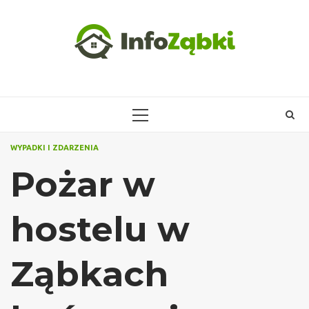
Skip
to
content
PRIMARY
MENU
WYPADKI I ZDARZENIA
Pożar w
hostelu w
Ząbkach