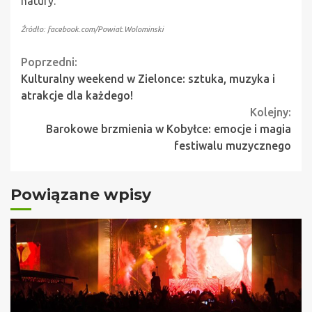
natury.
Źródło: facebook.com/Powiat.Wolominski
Continue
Poprzedni:
Kulturalny weekend w Zielonce: sztuka, muzyka i
Reading
atrakcje dla każdego!
Kolejny:
Barokowe brzmienia w Kobyłce: emocje i magia
festiwalu muzycznego
Powiązane wpisy