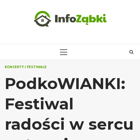
Skip
to
content
PRIMARY
MENU
KONCERTY I FESTIWALE
PodkoWIANKI:
Festiwal
radości w sercu