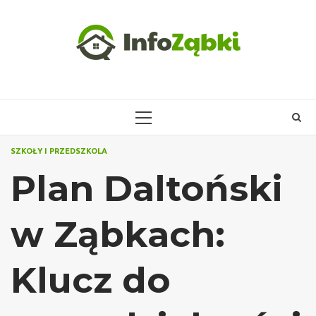
Skip
to
content
PRIMARY
MENU
SZKOŁY I PRZEDSZKOLA
Plan Daltoński
w Ząbkach:
Klucz do