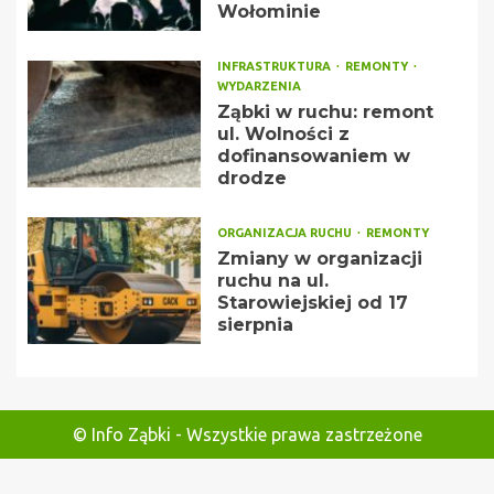
Wołominie
INFRASTRUKTURA
REMONTY
WYDARZENIA
Ząbki w ruchu: remont
ul. Wolności z
dofinansowaniem w
drodze
ORGANIZACJA RUCHU
REMONTY
Zmiany w organizacji
ruchu na ul.
Starowiejskiej od 17
sierpnia
© Info Ząbki - Wszystkie prawa zastrzeżone