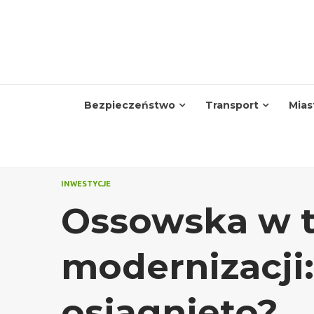
Skip
to
content
Bezpieczeństwo
Transport
Mias
INWESTYCJE
Ossowska w t
modernizacji:
osiągnięto?