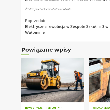
Źródło: facebook.com/Zielonka.Miasto
Continue
Poprzedni:
Elektryczna rewolucja w Zespole Szkół nr 3 w
Reading
Wołominie
Powiązane wpisy
INWESTYCJE
REMONTY
HROAD REP