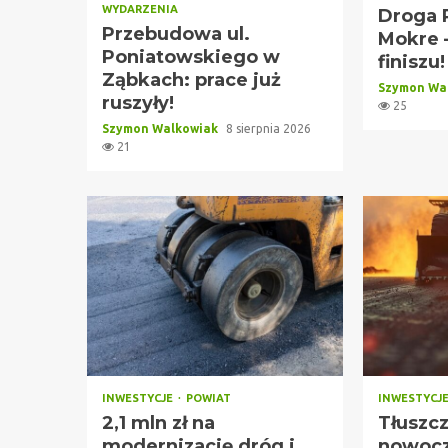
WYDARZENIA
Droga 
Przebudowa ul.
Mokre –
Poniatowskiego w
finiszu!
Ząbkach: prace już
Szymon Wa
ruszyły!
25
Szymon Walkowiak
8 sierpnia 2026
21
INWESTYCJE
POWIAT
INWESTYCJ
2,1 mln zł na
Tłuszc
modernizację dróg i
nowoc