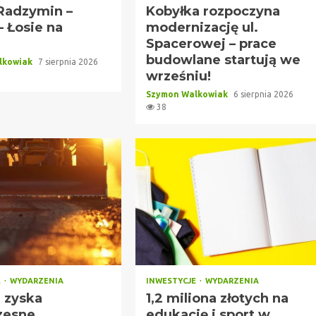
Radzymin –
Kobyłka rozpoczyna
 Łosie na
modernizację ul.
Spacerowej – prace
budowlane startują we
lkowiak
7 sierpnia 2026
wrześniu!
Szymon Walkowiak
6 sierpnia 2026
38
E
WYDARZENIA
INWESTYCJE
WYDARZENIA
z zyska
1,2 miliona złotych na
zesne
edukację i sport w