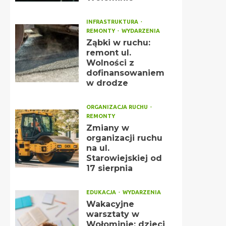
INFRASTRUKTURA
REMONTY
WYDARZENIA
Ząbki w ruchu:
remont ul.
Wolności z
dofinansowaniem
w drodze
ORGANIZACJA RUCHU
REMONTY
Zmiany w
organizacji ruchu
na ul.
Starowiejskiej od
17 sierpnia
EDUKACJA
WYDARZENIA
Wakacyjne
warsztaty w
Wołominie: dzieci