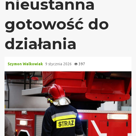
nieustanna
gotowość do
działania
Szymon Walkowiak
9 stycznia 2026
397