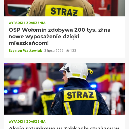
WYPADKI I ZDARZENIA
OSP Wołomin zdobywa 200 tys. zł na
nowe wyposażenie dzięki
mieszkańcom!
Szymon Walkowiak
3 lipca 2026
133
WYPADKI I ZDARZENIA
Akcje ratunkowe w Ząbkach: strażacy w