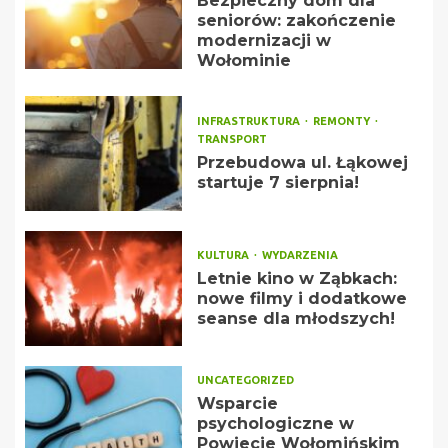
Bezpieczny dom dla
seniorów: zakończenie
modernizacji w
Wołominie
INFRASTRUKTURA
REMONTY
TRANSPORT
Przebudowa ul. Łąkowej
startuje 7 sierpnia!
KULTURA
WYDARZENIA
Letnie kino w Ząbkach:
nowe filmy i dodatkowe
seanse dla młodszych!
UNCATEGORIZED
Wsparcie
psychologiczne w
Powiecie Wołomińskim