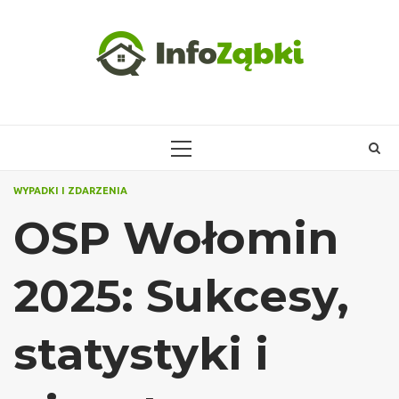
Skip
to
content
PRIMARY
MENU
WYPADKI I ZDARZENIA
OSP Wołomin
2025: Sukcesy,
statystyki i