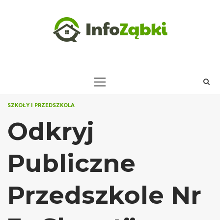
Skip
to
content
PRIMARY
MENU
SZKOŁY I PRZEDSZKOLA
Odkryj
Publiczne
Przedszkole Nr