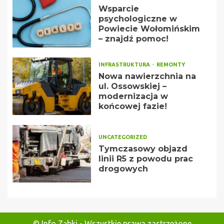
Wsparcie
psychologiczne w
Powiecie Wołomińskim
– znajdź pomoc!
INFRASTRUKTURA
REMONTY
Nowa nawierzchnia na
ul. Ossowskiej –
modernizacja w
końcowej fazie!
UNCATEGORIZED
Tymczasowy objazd
linii R5 z powodu prac
drogowych
© Info Ząbki - Wszystkie prawa zastrzeżone