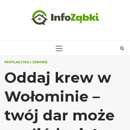
Skip
to
content
PRIMARY
MENU
PROFILAKTYKA I ZDROWIE
Oddaj krew w
Wołominie –
twój dar może