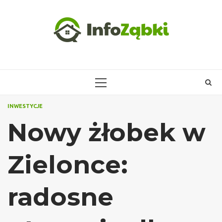
Skip
to
content
PRIMARY
MENU
INWESTYCJE
Nowy żłobek w
Zielonce:
radosne