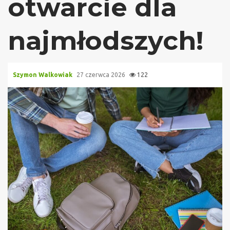
otwarcie dla
najmłodszych!
Szymon Walkowiak
27 czerwca 2026
122