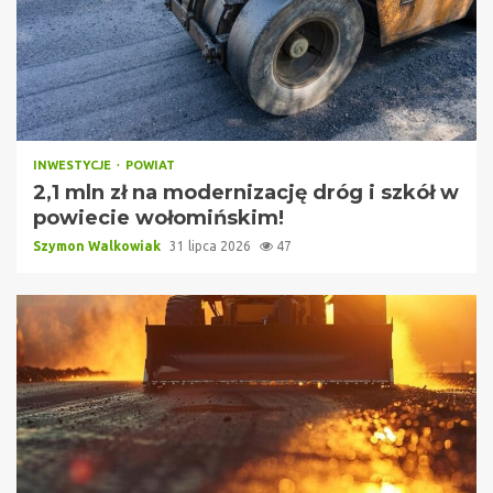
INWESTYCJE
POWIAT
2,1 mln zł na modernizację dróg i szkół w
powiecie wołomińskim!
Szymon Walkowiak
31 lipca 2026
47