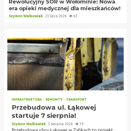
Rewolucyjny SOR w Wołominie: Nowa
era opieki medycznej dla mieszkańców!
Szymon Walkowiak
23 lipca 2026
63
INFRASTRUKTURA
REMONTY
TRANSPORT
Przebudowa ul. Łąkowej
startuje 7 sierpnia!
Szymon Walkowiak
5 sierpnia 2026
19
Przebudowa ulicy Łąkowej w Ząbkach to projekt,