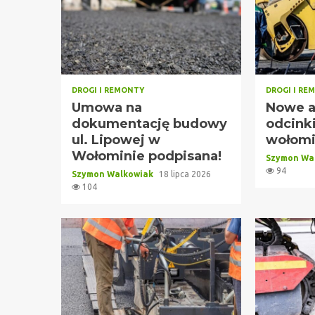
DROGI I REMONTY
DROGI I RE
Umowa na
Nowe a
dokumentację budowy
odcink
ul. Lipowej w
wołomi
Wołominie podpisana!
Szymon Wa
94
Szymon Walkowiak
18 lipca 2026
104