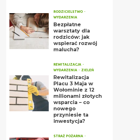
RODZICIELSTWO
WYDARZENIA
Bezpłatne
warsztaty dla
rodziców: jak
wspierać rozwój
malucha?
REWITALIZACJA
WYDARZENIA
ZIELEŃ
Rewitalizacja
Placu 3 Maja w
Wołominie z 12
milionami złotych
wsparcia – co
nowego
przyniesie ta
inwestycja?
STRAŻ POŻARNA