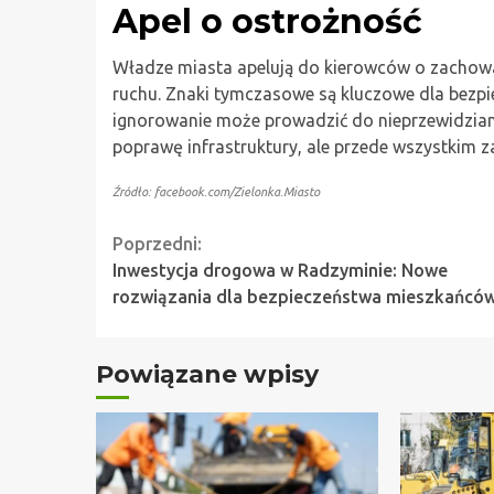
Apel o ostrożność
Władze miasta apelują do kierowców o zachowa
ruchu. Znaki tymczasowe są kluczowe dla bezpie
ignorowanie może prowadzić do nieprzewidziany
poprawę infrastruktury, ale przede wszystkim
Źródło: facebook.com/Zielonka.Miasto
Continue
Poprzedni:
Inwestycja drogowa w Radzyminie: Nowe
Reading
rozwiązania dla bezpieczeństwa mieszkańcó
Powiązane wpisy