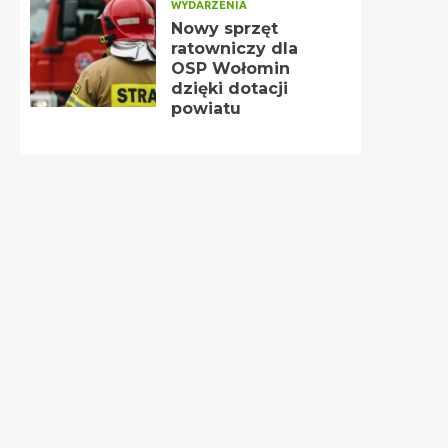
WYDARZENIA
Nowy sprzęt
ratowniczy dla
OSP Wołomin
dzięki dotacji
powiatu