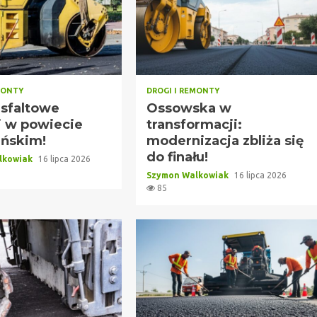
MONTY
DROGI I REMONTY
sfaltowe
Ossowska w
i w powiecie
transformacji:
ńskim!
modernizacja zbliża się
do finału!
lkowiak
16 lipca 2026
Szymon Walkowiak
16 lipca 2026
85