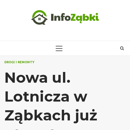
Skip
to
content
PRIMARY
MENU
DROGI I REMONTY
Nowa ul.
Lotnicza w
Ząbkach już