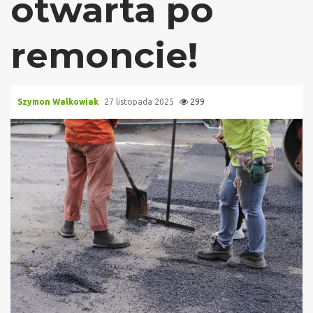
otwarta po
remoncie!
Szymon Walkowiak
27 listopada 2025
299