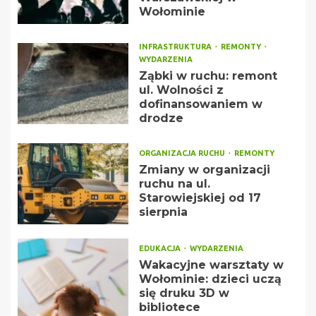
Wołominie
INFRASTRUKTURA
REMONTY
WYDARZENIA
Ząbki w ruchu: remont
ul. Wolności z
dofinansowaniem w
drodze
ORGANIZACJA RUCHU
REMONTY
Zmiany w organizacji
ruchu na ul.
Starowiejskiej od 17
sierpnia
EDUKACJA
WYDARZENIA
Wakacyjne warsztaty w
Wołominie: dzieci uczą
się druku 3D w
bibliotece