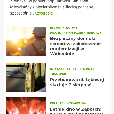
Zielonką i w pobliżu popularnych Glinianek.
Mieszkańcy z niecierpliwością śledzą postępy,
szczególnie...
Czytaj dalej
BEZPIECZEŃSTWO
PROJEKTY SPOŁECZNE
SENIORZY
Bezpieczny dom dla
seniorów: zakończenie
modernizacji w
Wołominie
INFRASTRUKTURA
REMONTY
TRANSPORT
Przebudowa ul. Łąkowej
startuje 7 sierpnia!
KULTURA
WYDARZENIA
Letnie kino w Ząbkach: