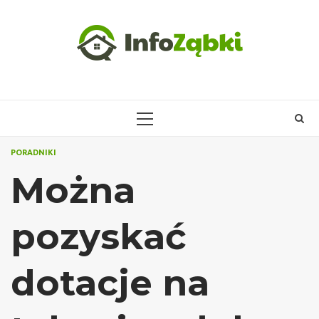
Skip
to
content
PRIMARY
MENU
PORADNIKI
Można
pozyskać
dotacje na