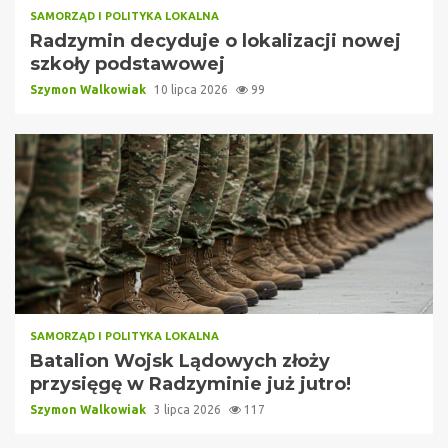
SAMORZĄD I POLITYKA LOKALNA
Radzymin decyduje o lokalizacji nowej
szkoły podstawowej
Szymon Walkowiak
10 lipca 2026
99
SAMORZĄD I POLITYKA LOKALNA
Batalion Wojsk Lądowych złoży
przysięgę w Radzyminie już jutro!
Szymon Walkowiak
3 lipca 2026
117