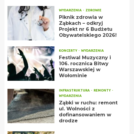
WYDARZENIA
ZDROWIE
Piknik zdrowia w
Ząbkach – odkryj
Projekt nr 6 Budżetu
Obywatelskiego 2026!
KONCERTY
WYDARZENIA
Festiwal Muzyczny i
106. rocznica Bitwy
Warszawskiej w
Wołominie
INFRASTRUKTURA
REMONTY
WYDARZENIA
Ząbki w ruchu: remont
ul. Wolności z
dofinansowaniem w
drodze