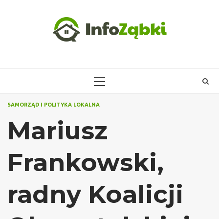
Skip
to
content
PRIMARY
MENU
SAMORZĄD I POLITYKA LOKALNA
Mariusz
Frankowski,
radny Koalicji