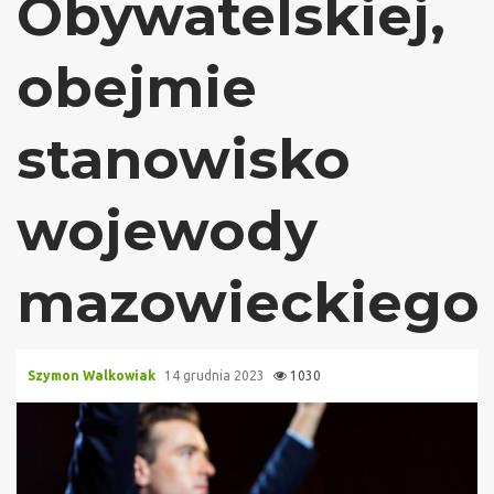
Obywatelskiej,
obejmie
stanowisko
wojewody
mazowieckiego
Szymon Walkowiak
14 grudnia 2023
1030