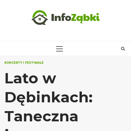
Skip
to
content
PRIMARY
MENU
KONCERTY I FESTIWALE
Lato w
Dębinkach:
Taneczna