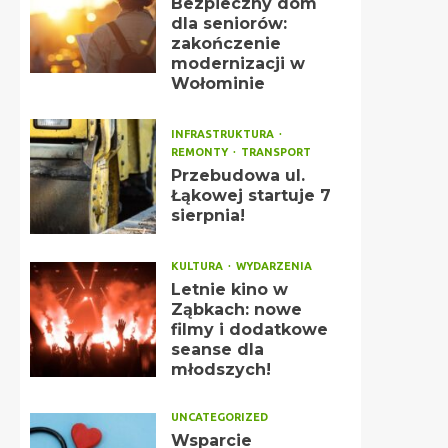
Bezpieczny dom
dla seniorów:
zakończenie
modernizacji w
Wołominie
INFRASTRUKTURA
REMONTY
TRANSPORT
Przebudowa ul.
Łąkowej startuje 7
sierpnia!
KULTURA
WYDARZENIA
Letnie kino w
Ząbkach: nowe
filmy i dodatkowe
seanse dla
młodszych!
UNCATEGORIZED
Wsparcie