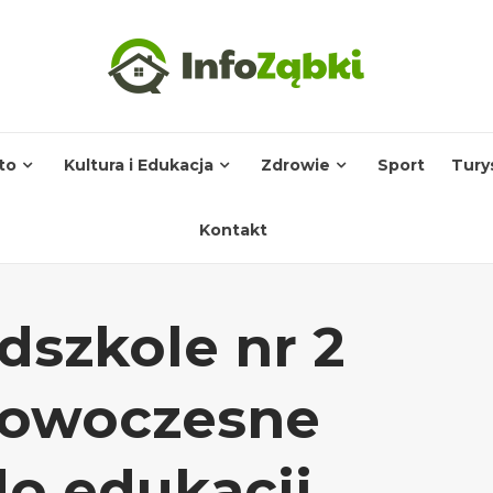
to
Kultura i Edukacja
Zdrowie
Sport
Tury
Kontakt
dszkole nr 2
owoczesne
do edukacji