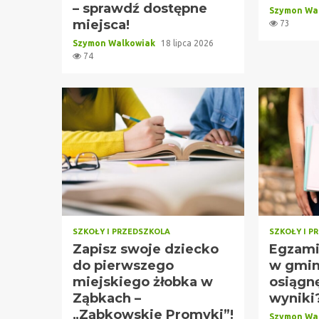
– sprawdź dostępne
Szymon Wa
miejsca!
73
Szymon Walkowiak
18 lipca 2026
74
SZKOŁY I PRZEDSZKOLA
SZKOŁY I P
Zapisz swoje dziecko
Egzami
do pierwszego
w gmini
miejskiego żłobka w
osiągnę
Ząbkach –
wyniki
„Ząbkowskie Promyki”!
Szymon Wa