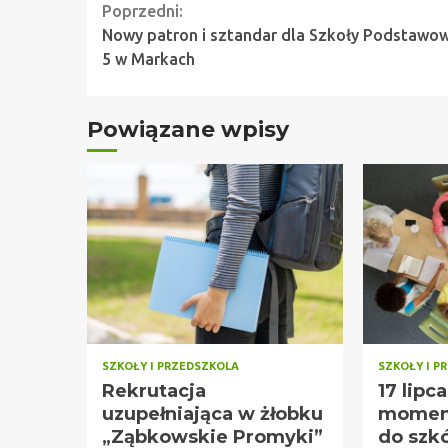
Continue
Poprzedni:
Nowy patron i sztandar dla Szkoły Podstawow
Reading
5 w Markach
Powiązane wpisy
SZKOŁY I PRZEDSZKOLA
SZKOŁY I P
Rekrutacja
17 lipc
uzupełniająca w żłobku
moment
„Ząbkowskie Promyki”
do szkó