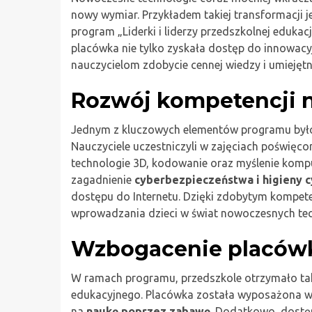
nowy wymiar. Przykładem takiej transformacji j
program „Liderki i liderzy przedszkolnej edukac
placówka nie tylko zyskała dostęp do innowacy
nauczycielom zdobycie cennej wiedzy i umiejętn
Rozwój kompetencji n
Jednym z kluczowych elementów programu było 
Nauczyciele uczestniczyli w zajęciach poświęc
technologie 3D, kodowanie oraz myślenie komp
zagadnienie
cyberbezpieczeństwa i higieny 
dostępu do Internetu. Dzięki zdobytym kompet
wprowadzania dzieci w świat nowoczesnych tec
Wzbogacenie placówk
W ramach programu, przedszkole otrzymało ta
edukacyjnego. Placówka została wyposażona w 
na
naukę poprzez zabawę
. Dodatkowo, dostę