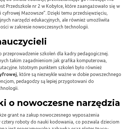
est Przedszkole nr 2 w Kobyłce, które zaangażowało się w
ji cyfrowej Mazowsze”. Dzięki temu przedsięwzięciu,
jnych narzędzi edukacyjnych, ale również umożliwiła
ości w zakresie nowoczesnych technologii.
auczycieli
przeprowadzenie szkoleń dla kadry pedagogicznej.
onych takim zagadnieniom jak grafika komputerowa,
utacyjne. Istotnym punktem szkoleń było również
cyfrowej
, które są niezwykle ważne w dobie powszechnego
encjom, pedagodzy są lepiej przygotowani do
hnologii.
i o nowoczesne narzędzia
kże grant na zakup nowoczesnego wyposażenia
cztery roboty do nauki kodowania, co pozwala dzieciom
pna jest programowalna zabawka oraz ploter tnąco-