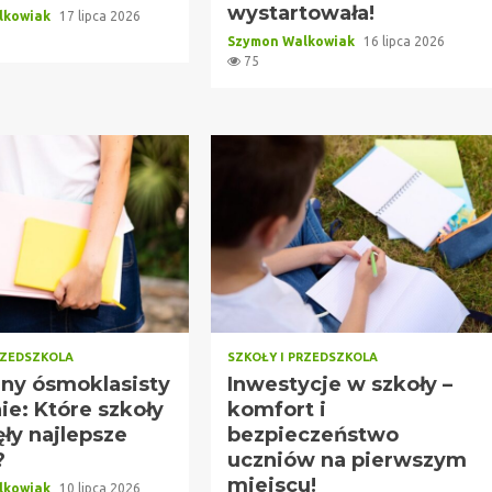
wystartowała!
lkowiak
17 lipca 2026
Szymon Walkowiak
16 lipca 2026
75
RZEDSZKOLA
SZKOŁY I PRZEDSZKOLA
ny ósmoklasisty
Inwestycje w szkoły –
e: Które szkoły
komfort i
ły najlepsze
bezpieczeństwo
?
uczniów na pierwszym
miejscu!
lkowiak
10 lipca 2026