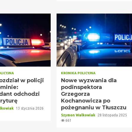
LICYJNA
KRONIKA POLICYJNA
zdział w policji
Nowe wyzwania dla
minie:
podinspektora
ant odchodzi
Grzegorza
ryturę
Kochanowicza po
pożegnaniu w Tłuszczu
lkowiak
13 stycznia 2026
Szymon Walkowiak
28 listopada 2025
661