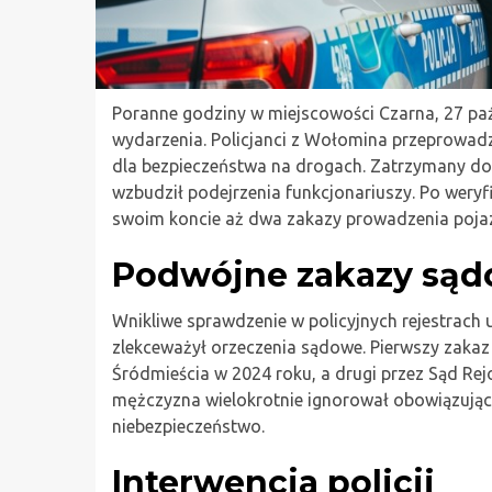
Poranne godziny w miejscowości Czarna, 27 paź
wydarzenia. Policjanci z Wołomina przeprowadz
dla bezpieczeństwa na drogach. Zatrzymany d
wzbudził podejrzenia funkcjonariuszy. Po weryf
swoim koncie aż dwa zakazy prowadzenia poja
Podwójne zakazy są
Wnikliwe sprawdzenie w policyjnych rejestrach u
zlekceważył orzeczenia sądowe. Pierwszy zaka
Śródmieścia w 2024 roku, a drugi przez Sąd Re
mężczyzna wielokrotnie ignorował obowiązujące 
niebezpieczeństwo.
Interwencja policji