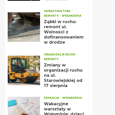
INFRASTRUKTURA
REMONTY
WYDARZENIA
Ząbki w ruchu:
remont ul.
Wolności z
dofinansowaniem
w drodze
ORGANIZACJA RUCHU
REMONTY
Zmiany w
organizacji ruchu
na ul.
Starowiejskiej od
17 sierpnia
EDUKACJA
WYDARZENIA
Wakacyjne
warsztaty w
Wołominie: dzieci