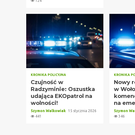
124
KRONIKA POLICYJNA
KRONIKA PO
Czujność w
Nowy ro
Radzyminie: Oszustka
w Woło
udająca EKOpatrol na
komend
wolności!
na eme
Szymon Walkowiak
15 stycznia 2026
Szymon Wa
441
346