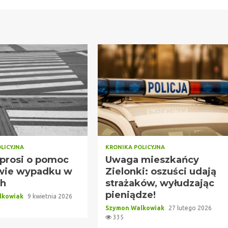
LICYJNA
KRONIKA POLICYJNA
 prosi o pomoc
Uwaga mieszkańcy
wie wypadku w
Zielonki: oszuści udają
ch
strażaków, wyłudzając
pieniądze!
lkowiak
9 kwietnia 2026
Szymon Walkowiak
27 lutego 2026
335