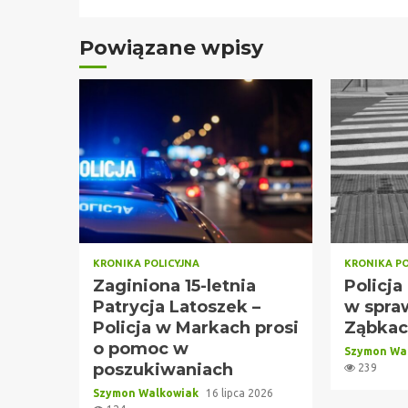
Powiązane wpisy
KRONIKA POLICYJNA
KRONIKA PO
Zaginiona 15-letnia
Policja
Patrycja Latoszek –
w spra
Policja w Markach prosi
Ząbka
o pomoc w
Szymon Wa
poszukiwaniach
239
Szymon Walkowiak
16 lipca 2026