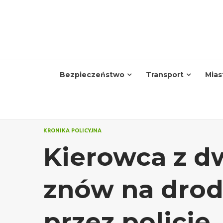
Skip
to
content
Bezpieczeństwo
Transport
Mias
KRONIKA POLICYJNA
Kierowca z 
znów na drod
przez policję