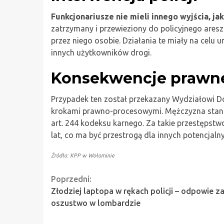
Funkcjonariusze nie mieli innego wyjścia, ja
zatrzymany i przewieziony do policyjnego are
przez niego osobie. Działania te miały na celu
innych użytkowników drogi.
Konsekwencje prawn
Przypadek ten został przekazany Wydziałowi D
krokami prawno-procesowymi. Mężczyzna stanie
art. 244 kodeksu karnego. Za takie przestępstw
lat, co ma być przestrogą dla innych potencjaln
Źródło: KPP w Wołominie
Continue
Poprzedni:
Złodziej laptopa w rękach policji – odpowie z
Reading
oszustwo w lombardzie