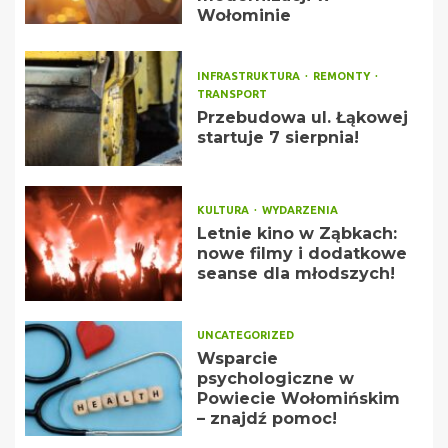
Wołominie
INFRASTRUKTURA
REMONTY
TRANSPORT
Przebudowa ul. Łąkowej
startuje 7 sierpnia!
KULTURA
WYDARZENIA
Letnie kino w Ząbkach:
nowe filmy i dodatkowe
seanse dla młodszych!
UNCATEGORIZED
Wsparcie
psychologiczne w
Powiecie Wołomińskim
– znajdź pomoc!