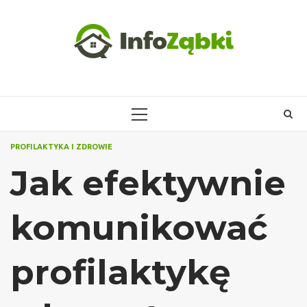
Skip
to
content
PRIMARY
MENU
PROFILAKTYKA I ZDROWIE
Jak efektywnie
komunikować
profilaktykę