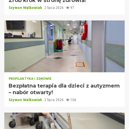
Zrób krok w stronę zdrowia!
Szymon Walkowiak
2 lipca 2026
97
PROFILAKTYKA I ZDROWIE
Bezpłatna terapia dla dzieci z autyzmem
– nabór otwarty!
Szymon Walkowiak
2 lipca 2026
106