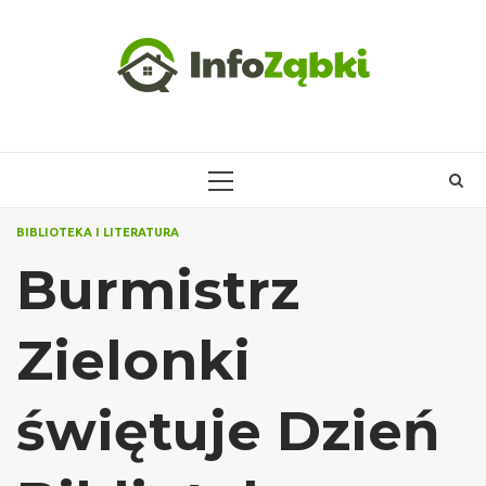
Skip
to
content
PRIMARY
MENU
BIBLIOTEKA I LITERATURA
Burmistrz
Zielonki
świętuje Dzień