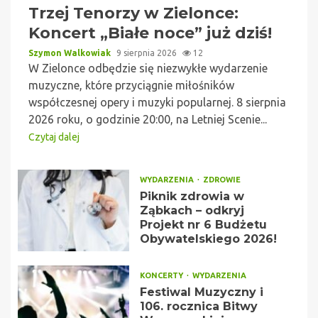
Trzej Tenorzy w Zielonce:
Koncert „Białe noce” już dziś!
Szymon Walkowiak
9 sierpnia 2026
12
W Zielonce odbędzie się niezwykłe wydarzenie
muzyczne, które przyciągnie miłośników
współczesnej opery i muzyki popularnej. 8 sierpnia
2026 roku, o godzinie 20:00, na Letniej Scenie...
Czytaj dalej
WYDARZENIA
ZDROWIE
Piknik zdrowia w
Ząbkach – odkryj
Projekt nr 6 Budżetu
Obywatelskiego 2026!
KONCERTY
WYDARZENIA
Festiwal Muzyczny i
106. rocznica Bitwy