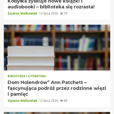
Kobyłka zyskuje nowe książki i
audiobooki – biblioteka się rozrasta!
Szymon Walkowiak
15 lipca 2026
70
BIBLIOTEKA I LITERATURA
Dom Holendrów” Ann Patchett –
fascynująca podróż przez rodzinne więzi
i pamięć
Szymon Walkowiak
12 lipca 2026
89