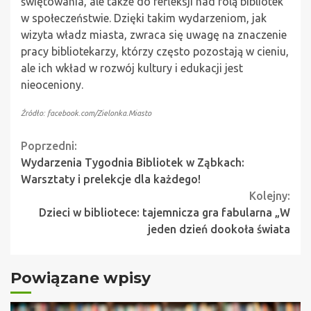
świętowania, ale także do refleksji nad rolą bibliotek
w społeczeństwie. Dzięki takim wydarzeniom, jak
wizyta władz miasta, zwraca się uwagę na znaczenie
pracy bibliotekarzy, którzy często pozostają w cieniu,
ale ich wkład w rozwój kultury i edukacji jest
nieoceniony.
Źródło: facebook.com/Zielonka.Miasto
Continue
Poprzedni:
Wydarzenia Tygodnia Bibliotek w Ząbkach:
Reading
Warsztaty i prelekcje dla każdego!
Kolejny:
Dzieci w bibliotece: tajemnicza gra fabularna „W
jeden dzień dookoła świata
Powiązane wpisy