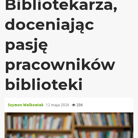
Bibliotekarza,
doceniając
pasję
pracowników
biblioteki
Szymon Walkowiak
12 maja 2026
206