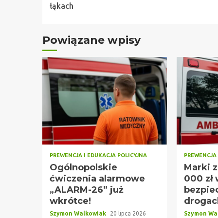
Reading
łąkach
Powiązane wpisy
PREWENCJA I EDUKACJA POLICYJNA
PREWENCJA 
Ogólnopolskie
Marki 
ćwiczenia alarmowe
000 zł
„ALARM-26” już
bezpie
wkrótce!
drogac
Szymon Walkowiak
20 lipca 2026
Szymon Wa