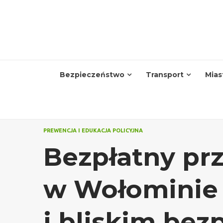
Skip
to
content
Bezpieczeństwo
Transport
Mias
PREWENCJA I EDUKACJA POLICYJNA
Bezpłatny pr
w Wołominie 
i bliskim bez