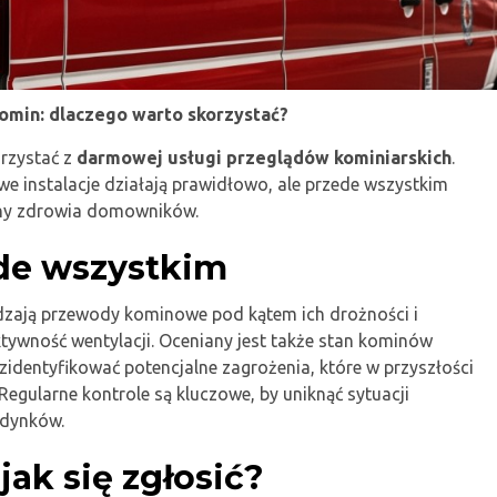
min: dlaczego warto skorzystać?
rzystać z
darmowej usługi przeglądów kominiarskich
.
we instalacje działają prawidłowo, ale przede wszystkim
ony zdrowia domowników.
de wszystkim
zają przewody kominowe pod kątem ich drożności i
ktywność wentylacji. Oceniany jest także stan kominów
identyfikować potencjalne zagrożenia, które w przyszłości
ularne kontrole są kluczowe, by uniknąć sytuacji
udynków.
jak się zgłosić?