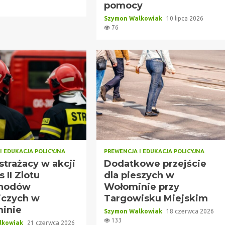
pomocy
Szymon Walkowiak
10 lipca 2026
76
I EDUKACJA POLICYJNA
PREWENCJA I EDUKACJA POLICYJNA
strażacy w akcji
Dodatkowe przejście
 II Zlotu
dla pieszych w
hodów
Wołominie przy
iczych w
Targowisku Miejskim
inie
Szymon Walkowiak
18 czerwca 2026
133
lkowiak
21 czerwca 2026