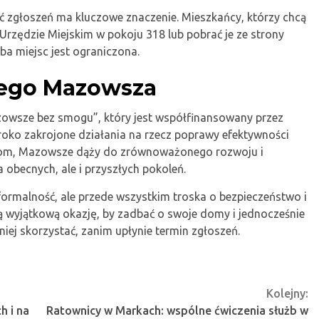
ść zgłoszeń ma kluczowe znaczenie. Mieszkańcy, którzy chcą
 Urzędzie Miejskim w pokoju 318 lub pobrać je ze strony
zba miejsc jest ograniczona.
szego Mazowsza
azowsze bez smogu”, który jest współfinansowany przez
zeroko zakrojone działania na rzecz poprawy efektywności
ramom, Mazowsze dąży do zrównoważonego rozwoju i
a obecnych, ale i przyszłych pokoleń.
ormalność, ale przede wszystkim troska o bezpieczeństwo i
 wyjątkową okazję, by zadbać o swoje domy i jednocześnie
iej skorzystać, zanim upłynie termin zgłoszeń.
Kolejny:
h i na
Ratownicy w Markach: wspólne ćwiczenia służb w