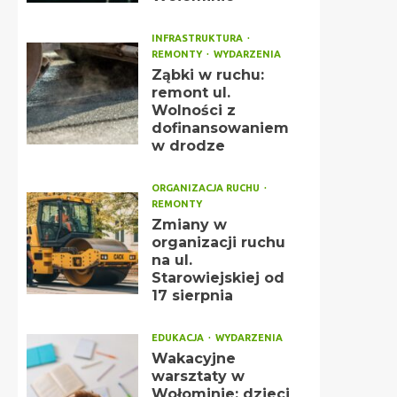
INFRASTRUKTURA
REMONTY
WYDARZENIA
Ząbki w ruchu:
remont ul.
Wolności z
dofinansowaniem
w drodze
ORGANIZACJA RUCHU
REMONTY
Zmiany w
organizacji ruchu
na ul.
Starowiejskiej od
17 sierpnia
EDUKACJA
WYDARZENIA
Wakacyjne
warsztaty w
Wołominie: dzieci