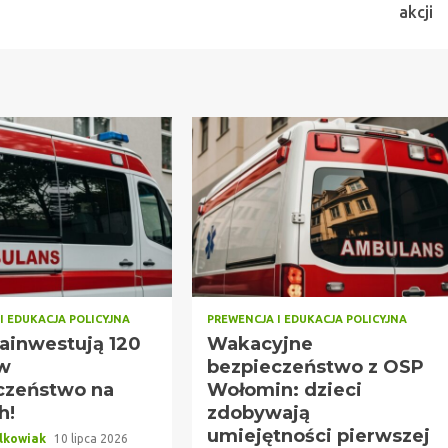
akcji
I EDUKACJA POLICYJNA
PREWENCJA I EDUKACJA POLICYJNA
zainwestują 120
Wakacyjne
 w
bezpieczeństwo z OSP
czeństwo na
Wołomin: dzieci
h!
zdobywają
umiejętności pierwszej
lkowiak
10 lipca 2026