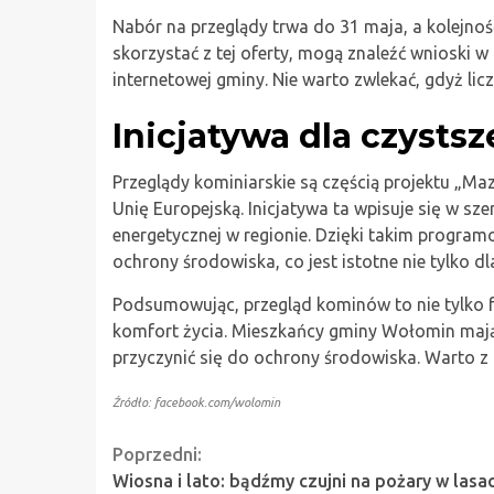
Nabór na przeglądy trwa do 31 maja, a kolejno
skorzystać z tej oferty, mogą znaleźć wnioski w
internetowej gminy. Nie warto zwlekać, gdyż lic
Inicjatywa dla czyst
Przeglądy kominiarskie są częścią projektu „M
Unię Europejską. Inicjatywa ta wpisuje się w s
energetycznej w regionie. Dzięki takim prog
ochrony środowiska, co jest istotne nie tylko dl
Podsumowując, przegląd kominów to nie tylko f
komfort życia. Mieszkańcy gminy Wołomin mają
przyczynić się do ochrony środowiska. Warto z n
Źródło: facebook.com/wolomin
Continue
Poprzedni:
Wiosna i lato: bądźmy czujni na pożary w lasac