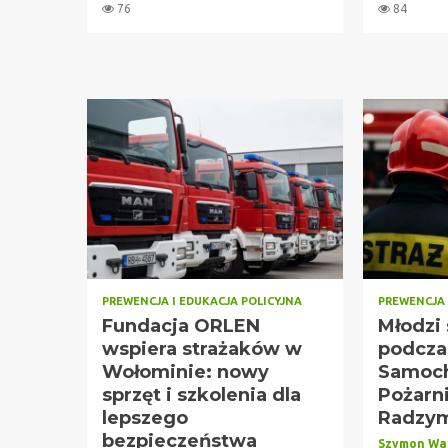
76
84
PREWENCJA I EDUKACJA POLICYJNA
PREWENCJA 
Fundacja ORLEN
Młodzi 
wspiera strażaków w
podczas
Wołominie: nowy
Samoc
sprzęt i szkolenia dla
Pożarn
lepszego
Radzym
bezpieczeństwa
Szymon Wa