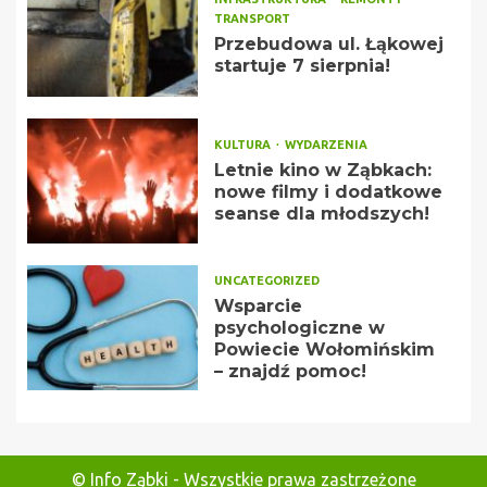
TRANSPORT
Przebudowa ul. Łąkowej
startuje 7 sierpnia!
KULTURA
WYDARZENIA
Letnie kino w Ząbkach:
nowe filmy i dodatkowe
seanse dla młodszych!
UNCATEGORIZED
Wsparcie
psychologiczne w
Powiecie Wołomińskim
– znajdź pomoc!
© Info Ząbki - Wszystkie prawa zastrzeżone