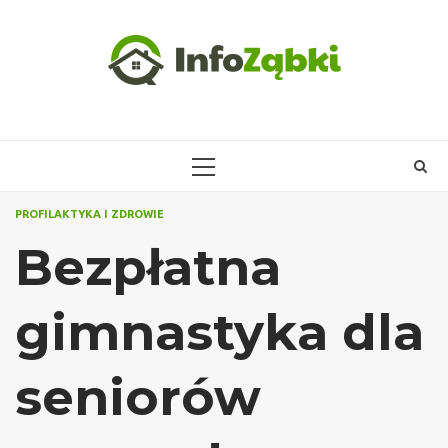
Skip
to
content
PRIMARY
MENU
PROFILAKTYKA I ZDROWIE
Bezpłatna
gimnastyka dla
seniorów