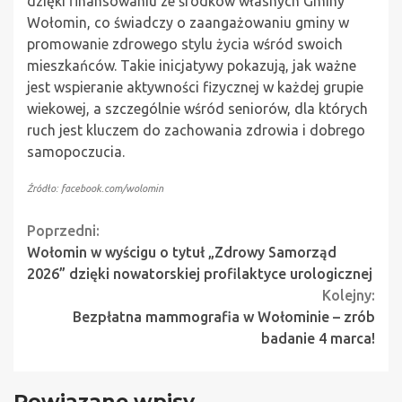
dzięki finansowaniu ze środków własnych Gminy
Wołomin, co świadczy o zaangażowaniu gminy w
promowanie zdrowego stylu życia wśród swoich
mieszkańców. Takie inicjatywy pokazują, jak ważne
jest wspieranie aktywności fizycznej w każdej grupie
wiekowej, a szczególnie wśród seniorów, dla których
ruch jest kluczem do zachowania zdrowia i dobrego
samopoczucia.
Źródło: facebook.com/wolomin
Continue
Poprzedni:
Wołomin w wyścigu o tytuł „Zdrowy Samorząd
Reading
2026” dzięki nowatorskiej profilaktyce urologicznej
Kolejny:
Bezpłatna mammografia w Wołominie – zrób
badanie 4 marca!
Powiązane wpisy