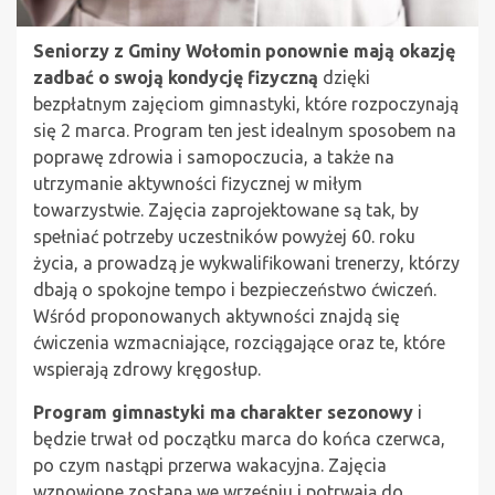
Seniorzy z Gminy Wołomin ponownie mają okazję
zadbać o swoją kondycję fizyczną
dzięki
bezpłatnym zajęciom gimnastyki, które rozpoczynają
się 2 marca. Program ten jest idealnym sposobem na
poprawę zdrowia i samopoczucia, a także na
utrzymanie aktywności fizycznej w miłym
towarzystwie. Zajęcia zaprojektowane są tak, by
spełniać potrzeby uczestników powyżej 60. roku
życia, a prowadzą je wykwalifikowani trenerzy, którzy
dbają o spokojne tempo i bezpieczeństwo ćwiczeń.
Wśród proponowanych aktywności znajdą się
ćwiczenia wzmacniające, rozciągające oraz te, które
wspierają zdrowy kręgosłup.
Program gimnastyki ma charakter sezonowy
i
będzie trwał od początku marca do końca czerwca,
po czym nastąpi przerwa wakacyjna. Zajęcia
wznowione zostaną we wrześniu i potrwają do