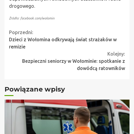
drogowego.
Źródło: facebook.com/wolomin
Continue
Poprzedni:
Dzieci z Wołomina odkrywają świat strażaków w
Reading
remizie
Kolejny:
Bezpieczni seniorzy w Wołominie: spotkanie z
dowódcą ratowników
Powiązane wpisy