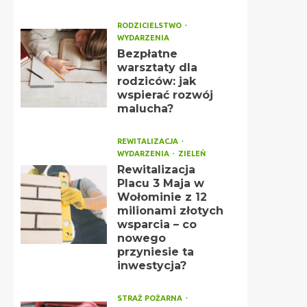
RODZICIELSTWO
WYDARZENIA
Bezpłatne
warsztaty dla
rodziców: jak
wspierać rozwój
malucha?
REWITALIZACJA
WYDARZENIA
ZIELEŃ
Rewitalizacja
Placu 3 Maja w
Wołominie z 12
milionami złotych
wsparcia – co
nowego
przyniesie ta
inwestycja?
STRAŻ POŻARNA