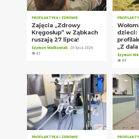
PROFILAKTYKA I ZDROWIE
PROFILAKTY
Zajęcia „Zdrowy
Wołomi
Kręgosłup” w Ząbkach
dzieci: 
ruszają 27 lipca!
profila
„Z dala
Szymon Walkowiak
20 lipca 2026
63
Szymon Wa
89
PROFILAKTYKA I ZDROWIE
PROFILAKTY