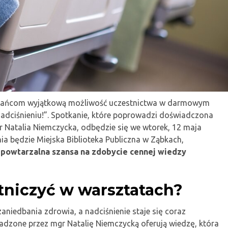
szkańcom wyjątkową możliwość uczestnictwa w darmowym
adciśnieniu!”. Spotkanie, które poprowadzi doświadczona
mgr Natalia Niemczycka, odbędzie się we wtorek, 12 maja
ia będzie Miejska Biblioteka Publiczna w Ząbkach,
epowtarzalna szansa na zdobycie cennej wiedzy
tniczyć w warsztatach?
niedbania zdrowia, a nadciśnienie staje się coraz
zone przez mgr Natalię Niemczycką oferują wiedzę, która