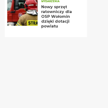
WYDARZENIA
Nowy sprzęt
ratowniczy dla
OSP Wołomin
dzięki dotacji
powiatu