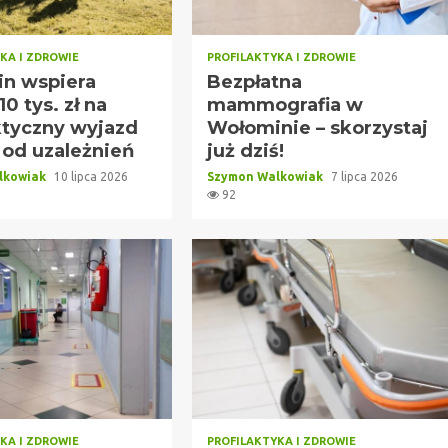
KA I ZDROWIE
PROFILAKTYKA I ZDROWIE
n wspiera
Bezpłatna
10 tys. zł na
mammografia w
ktyczny wyjazd
Wołominie – skorzystaj
 od uzależnień
już dziś!
lkowiak
10 lipca 2026
Szymon Walkowiak
7 lipca 2026
92
KA I ZDROWIE
PROFILAKTYKA I ZDROWIE