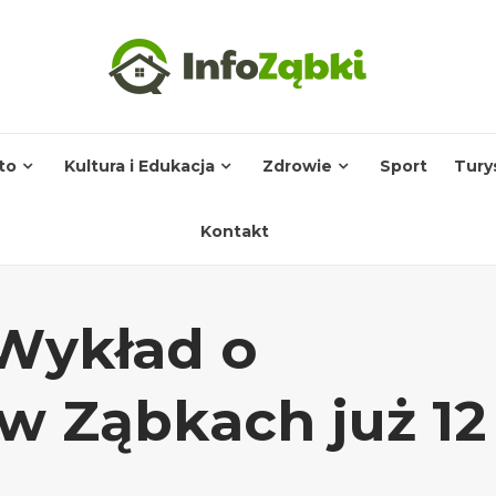
to
Kultura i Edukacja
Zdrowie
Sport
Tury
Kontakt
Wykład o
w Ząbkach już 12